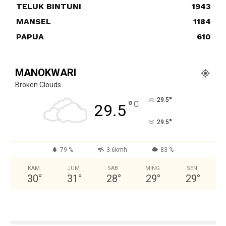
TELUK BINTUNI
1943
MANSEL
1184
PAPUA
610
MANOKWARI
Broken Clouds
°
29.5
°
C
29.5
°
29.5
79 %
3.6kmh
83 %
KAM
JUM
SAB
MING
SEN
30
°
31
°
28
°
29
°
29
°