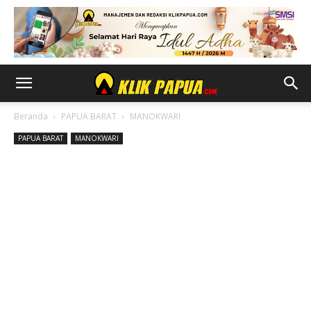
Beranda
PAPUA BARAT
MANOKWARI
PAPUA BARAT
MANOKWARI