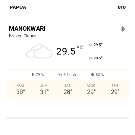
PAPUA
610
MANOKWARI
Broken Clouds
°
29.5
°
C
29.5
°
29.5
79 %
3.6kmh
83 %
KAM
JUM
SAB
MING
SEN
30
°
31
°
28
°
29
°
29
°