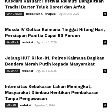
Kasdam Kasuari: Festival Raimuti Bangkitkan
Tradisi Barter Teluk Doreri dan Arfak
Redaktur KlikPapua
-
Agustus 6, 2026
MANOKWARI
0
Musda IV Golkar Kaimana Tinggal Hitung Hari,
Persiapan Panitia Capai 90 Persen
redaksi
-
Agustus 6, 2026
KAIMANA
0
Jelang HUT RI ke-81, Polres Kaimana Bagikan
Bendera Merah Putih kepada Masyarakat
redaksi
-
Agustus 6, 2026
KAIMANA
0
Intensitas Kebakaran Lahan Meningkat,
Masyarakat Diimbau Hentikan Pembakaran
Tanpa Pengawasan
redaksi
-
Agustus 6, 2026
MANSEL
0