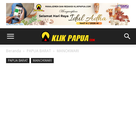
Beranda
PAPUA BARAT
MANOKWARI
PAPUA BARAT
MANOKWARI