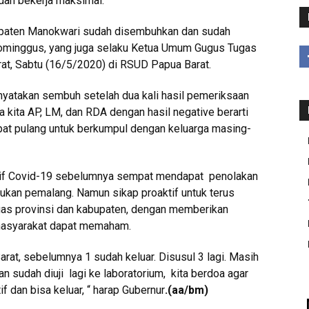
dah bekerja maksimal.
abupaten Manokwari sudah disembuhkan dan sudah
Dominggus, yang juga selaku Ketua Umum Gugus Tugas
t, Sabtu (16/5/2020) di RSUD Papua Barat.
inyatakan sembuh setelah dua kali hasil pemeriksaan
a kita AP, LM, dan RDA dengan hasil negative berarti
dapat pulang untuk berkumpul dengan keluarga masing-
itif Covid-19 sebelumnya sempat mendapat penolakan
kukan pemalang. Namun sikap proaktif untuk terus
as provinsi dan kabupaten, dengan memberikan
asyarakat dapat memaham.
rat, sebelumnya 1 sudah keluar. Disusul 3 lagi. Masih
an sudah diuji lagi ke laboratorium, kita berdoa agar
f dan bisa keluar, “ harap Gubernur
.
(aa/bm)