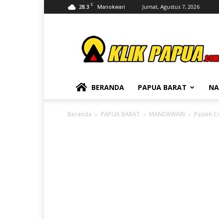
C
28.3
Jumat, Agustus 7, 2026
Manokwari
KLIKPAPUA
BERANDA
PAPUA BARAT
NA
Beranda
PAPUA BARAT
MANOKWARI
Pasien C