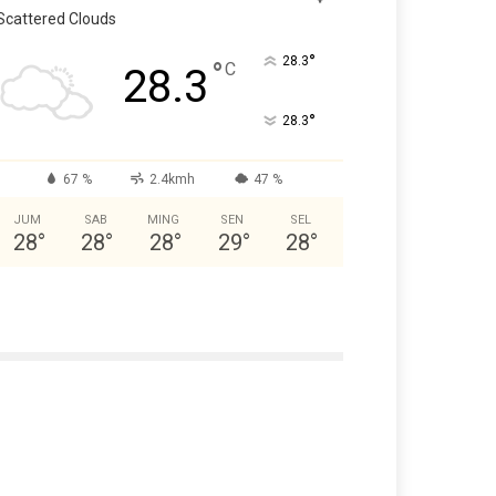
Scattered Clouds
°
28.3
°
C
28.3
°
28.3
67 %
2.4kmh
47 %
JUM
SAB
MING
SEN
SEL
28
°
28
°
28
°
29
°
28
°