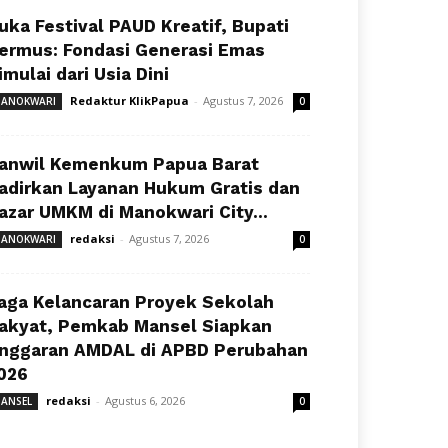
uka Festival PAUD Kreatif, Bupati
ermus: Fondasi Generasi Emas
imulai dari Usia Dini
Redaktur KlikPapua
-
Agustus 7, 2026
ANOKWARI
0
anwil Kemenkum Papua Barat
adirkan Layanan Hukum Gratis dan
azar UMKM di Manokwari City...
redaksi
-
Agustus 7, 2026
ANOKWARI
0
aga Kelancaran Proyek Sekolah
akyat, Pemkab Mansel Siapkan
nggaran AMDAL di APBD Perubahan
026
redaksi
-
Agustus 6, 2026
ANSEL
0