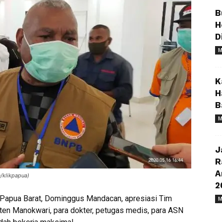
B
H
D
M
K
H
B
M
J
R
A
/klikpapua)
2
 Papua Barat, Dominggus Mandacan, apresiasi Tim
M
en Manokwari, para dokter, petugas medis, para ASN