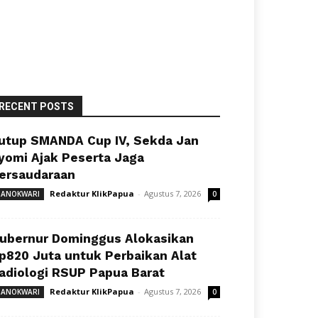
RECENT POSTS
utup SMANDA Cup IV, Sekda Jan
yomi Ajak Peserta Jaga
ersaudaraan
Redaktur KlikPapua
-
Agustus 7, 2026
ANOKWARI
0
ubernur Dominggus Alokasikan
p820 Juta untuk Perbaikan Alat
adiologi RSUP Papua Barat
Redaktur KlikPapua
-
Agustus 7, 2026
ANOKWARI
0