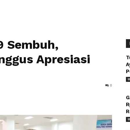
19 Sembuh,
nggus Apresiasi
T
A
P
M
0
G
R
R
M