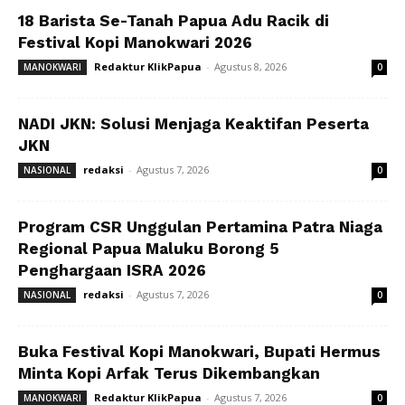
18 Barista Se-Tanah Papua Adu Racik di
Festival Kopi Manokwari 2026
Redaktur KlikPapua
-
Agustus 8, 2026
MANOKWARI
0
NADI JKN: Solusi Menjaga Keaktifan Peserta
JKN
redaksi
-
Agustus 7, 2026
NASIONAL
0
Program CSR Unggulan Pertamina Patra Niaga
Regional Papua Maluku Borong 5
Penghargaan ISRA 2026
redaksi
-
Agustus 7, 2026
NASIONAL
0
Buka Festival Kopi Manokwari, Bupati Hermus
Minta Kopi Arfak Terus Dikembangkan
Redaktur KlikPapua
-
Agustus 7, 2026
MANOKWARI
0