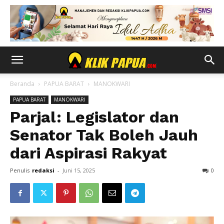
Beranda
PAPUA BARAT
MANOKWARI
PAPUA BARAT
MANOKWARI
Parjal: Legislator dan
Senator Tak Boleh Jauh
dari Aspirasi Rakyat
Penulis
redaksi
-
Juni 15, 2025
0