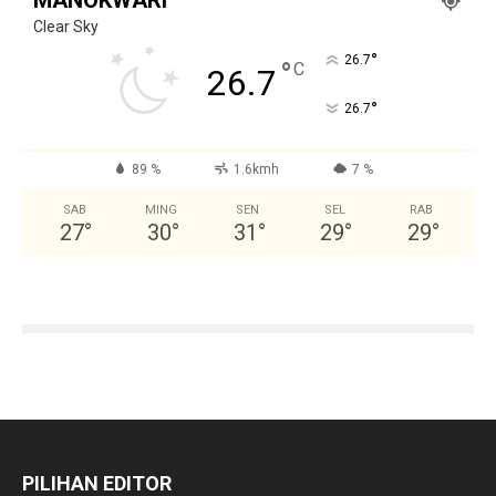
MANOKWARI
Clear Sky
°
26.7
°
C
26.7
°
26.7
89 %
1.6kmh
7 %
SAB
MING
SEN
SEL
RAB
27
°
30
°
31
°
29
°
29
°
PILIHAN EDITOR