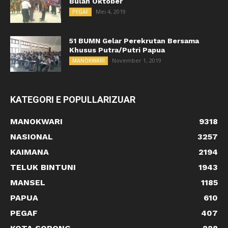
Bulan Oktober
Mei 4, 2019
PEGAF
51 BUMN Gelar Perekrutan Bersama
Khusus Putra/Putri Papua
November 1, 2019
MANOKWARI
KATEGORI E POPULLARIZUAR
MANOKWARI
9318
NASIONAL
3257
KAIMANA
2194
TELUK BINTUNI
1943
MANSEL
1185
PAPUA
610
PEGAF
407