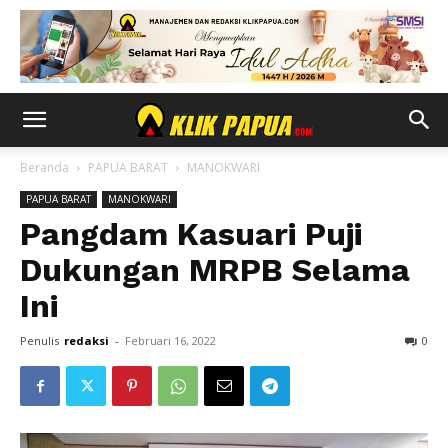
Beranda
PAPUA BARAT
MANOKWARI
PAPUA BARAT
MANOKWARI
Pangdam Kasuari Puji
Dukungan MRPB Selama
Ini
Penulis
redaksi
-
Februari 16, 2022
0