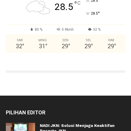
°
28.5
°
C
28.5
°
28.5
80 %
0.9kmh
32 %
SAB
MING
SEN
SEL
RAB
32
°
31
°
29
°
29
°
29
°
PILIHAN EDITOR
NADI JKN: Solusi Menjaga Keaktifan
Peserta JKN