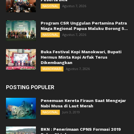
Agustus 7, 2026
NASIONAL
Program CSR Unggulan Pertamina Patra
Niaga Regional Papua Maluku Borong 5...
Agustus 7, 2026
NASIONAL
Buka Festival Kopi Manokwari, Bupati
Hermus Minta Kopi Arfak Terus
Dikembangkan
Agustus 7, 2026
MANOKWARI
POSTING POPULER
Penemuan Kereta Firaun Saat Mengejar
Nabi Musa di Laut Merah
Juni 3, 2019
NASIONAL
BKN : Penerimaan CPNS Formasi 2019