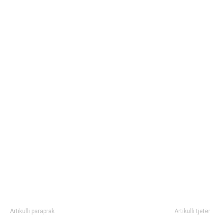
Artikulli paraprak
Artikulli tjetër