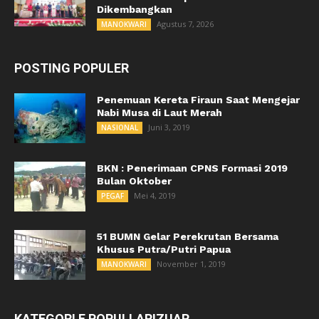
Dikembangkan
Agustus 7, 2026
MANOKWARI
POSTING POPULER
Penemuan Kereta Firaun Saat Mengejar
Nabi Musa di Laut Merah
Juni 3, 2019
NASIONAL
BKN : Penerimaan CPNS Formasi 2019
Bulan Oktober
Mei 4, 2019
PEGAF
51 BUMN Gelar Perekrutan Bersama
Khusus Putra/Putri Papua
November 1, 2019
MANOKWARI
KATEGORI E POPULLARIZUAR