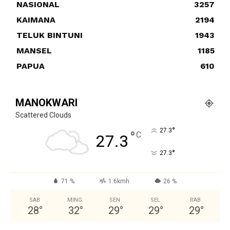
NASIONAL
3257
KAIMANA
2194
TELUK BINTUNI
1943
MANSEL
1185
PAPUA
610
MANOKWARI
Scattered Clouds
°
27.3
°
C
27.3
°
27.3
71 %
1.6kmh
26 %
SAB
MING
SEN
SEL
RAB
28
°
32
°
29
°
29
°
29
°