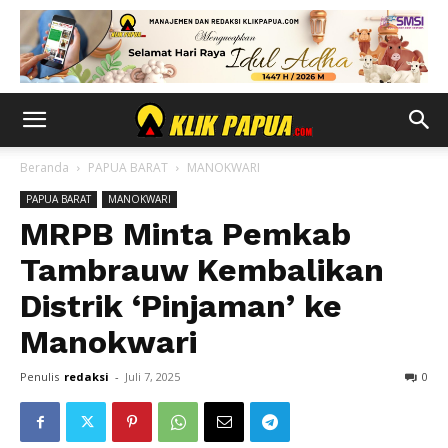
Beranda
PAPUA BARAT
MANOKWARI
PAPUA BARAT
MANOKWARI
MRPB Minta Pemkab
Tambrauw Kembalikan
Distrik ‘Pinjaman’ ke
Manokwari
Penulis
redaksi
-
Juli 7, 2025
0