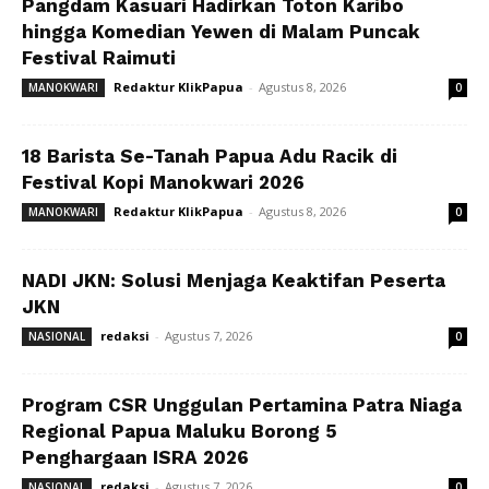
Pangdam Kasuari Hadirkan Toton Karibo
hingga Komedian Yewen di Malam Puncak
Festival Raimuti
Redaktur KlikPapua
-
Agustus 8, 2026
MANOKWARI
0
18 Barista Se-Tanah Papua Adu Racik di
Festival Kopi Manokwari 2026
Redaktur KlikPapua
-
Agustus 8, 2026
MANOKWARI
0
NADI JKN: Solusi Menjaga Keaktifan Peserta
JKN
redaksi
-
Agustus 7, 2026
NASIONAL
0
Program CSR Unggulan Pertamina Patra Niaga
Regional Papua Maluku Borong 5
Penghargaan ISRA 2026
redaksi
-
Agustus 7, 2026
NASIONAL
0