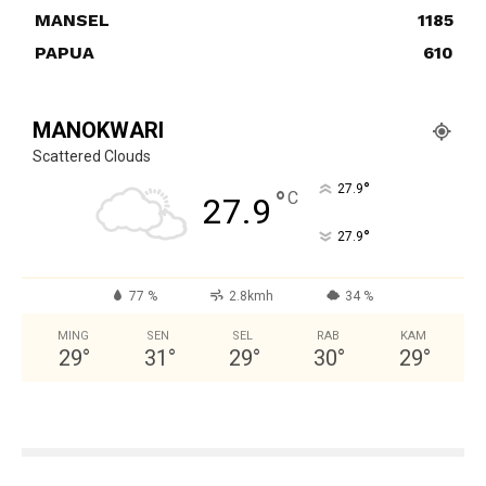
MANSEL
1185
PAPUA
610
MANOKWARI
Scattered Clouds
°
27.9
°
C
27.9
°
27.9
77 %
2.8kmh
34 %
MING
SEN
SEL
RAB
KAM
29
°
31
°
29
°
30
°
29
°