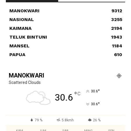
MANOKWARI
9312
NASIONAL
3255
KAIMANA
2194
TELUK BINTUNI
1943
MANSEL
1184
PAPUA
610
MANOKWARI
Scattered Clouds
°
30.6
°
C
30.6
°
30.6
79 %
5.8kmh
26 %
KAM
JUM
SAB
MING
SEN