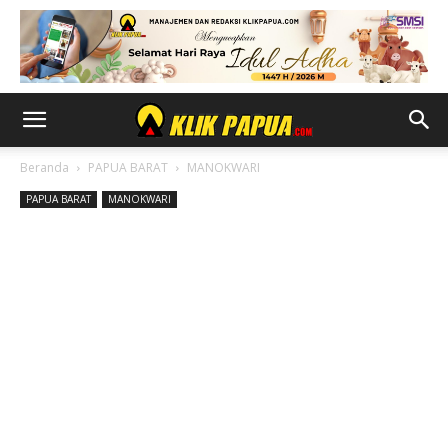
Beranda
PAPUA BARAT
MANOKWARI
PAPUA BARAT
MANOKWARI