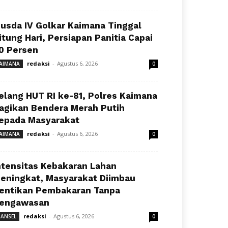
usda IV Golkar Kaimana Tinggal
itung Hari, Persiapan Panitia Capai
0 Persen
redaksi
-
Agustus 6, 2026
AIMANA
0
elang HUT RI ke-81, Polres Kaimana
agikan Bendera Merah Putih
epada Masyarakat
redaksi
-
Agustus 6, 2026
AIMANA
0
ntensitas Kebakaran Lahan
eningkat, Masyarakat Diimbau
entikan Pembakaran Tanpa
engawasan
redaksi
-
Agustus 6, 2026
ANSEL
0