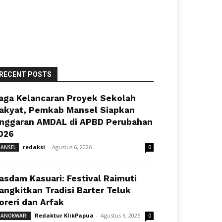
RECENT POSTS
aga Kelancaran Proyek Sekolah
akyat, Pemkab Mansel Siapkan
nggaran AMDAL di APBD Perubahan
026
redaksi
-
Agustus 6, 2026
ANSEL
0
asdam Kasuari: Festival Raimuti
angkitkan Tradisi Barter Teluk
oreri dan Arfak
Redaktur KlikPapua
-
Agustus 6, 2026
ANOKWARI
0