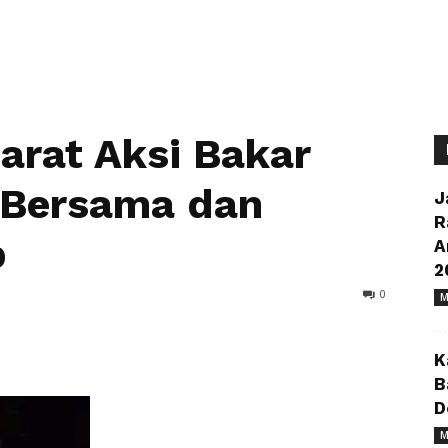
rat Aksi Bakar
a Bersama dan
J
R
p
A
2
0
M
K
B
D
M