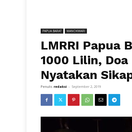
PAPUA BARAT
MANOKWARI
LMRRI Papua Ba
1000 Lilin, Do
Nyatakan Sika
Penulis
redaksi
-
September 2, 2019