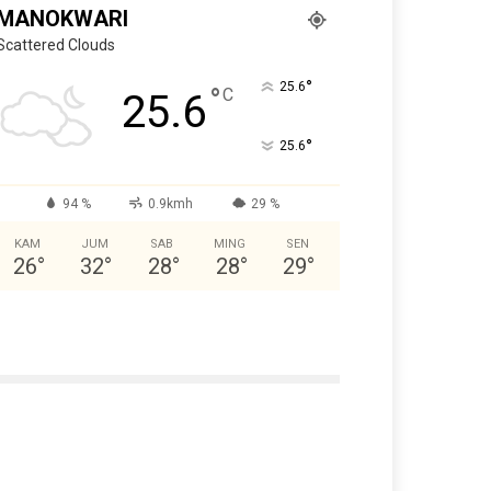
MANOKWARI
Scattered Clouds
°
25.6
°
C
25.6
°
25.6
94 %
0.9kmh
29 %
KAM
JUM
SAB
MING
SEN
26
°
32
°
28
°
28
°
29
°