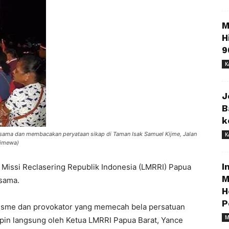
M
H
9
K
J
B
k
ersama dan membacakan peryataan sikap di Taman Isak Samuel Kijme, Jalan
K
timewa)
I
Missi Reclasering Republik Indonesia (LMRRI) Papua
M
rsama.
H
P
isme dan provokator yang memecah bela persatuan
M
impin langsung oleh Ketua LMRRI Papua Barat, Yance