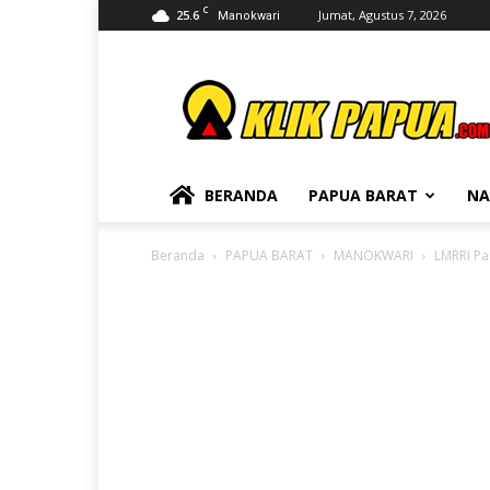
C
25.6
Jumat, Agustus 7, 2026
Manokwari
KLIKPAPUA
BERANDA
PAPUA BARAT
NA
Beranda
PAPUA BARAT
MANOKWARI
LMRRI Pa