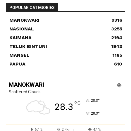
POPULAR CATEGORIES
MANOKWARI
9316
NASIONAL
3255
KAIMANA
2194
TELUK BINTUNI
1943
MANSEL
1185
PAPUA
610
MANOKWARI
Scattered Clouds
°
28.3
°
C
28.3
°
28.3
67 %
2.4kmh
47 %