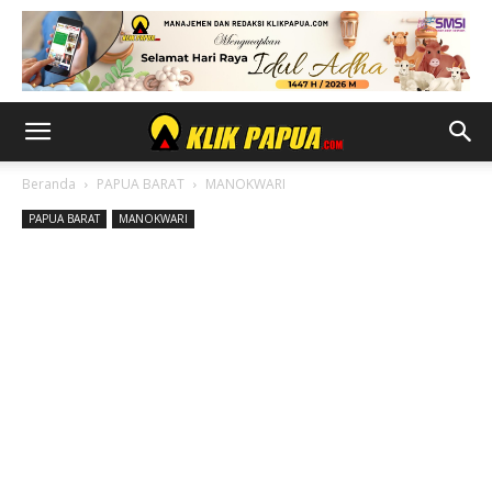
Beranda
PAPUA BARAT
MANOKWARI
PAPUA BARAT
MANOKWARI