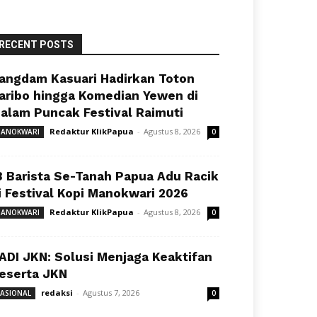
RECENT POSTS
angdam Kasuari Hadirkan Toton
aribo hingga Komedian Yewen di
alam Puncak Festival Raimuti
Redaktur KlikPapua
-
Agustus 8, 2026
ANOKWARI
0
8 Barista Se-Tanah Papua Adu Racik
i Festival Kopi Manokwari 2026
Redaktur KlikPapua
-
Agustus 8, 2026
ANOKWARI
0
ADI JKN: Solusi Menjaga Keaktifan
eserta JKN
redaksi
-
Agustus 7, 2026
ASIONAL
0