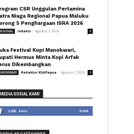
rogram CSR Unggulan Pertamina
atra Niaga Regional Papua Maluku
orong 5 Penghargaan ISRA 2026
redaksi
-
Agustus 7, 2026
ASIONAL
0
uka Festival Kopi Manokwari,
upati Hermus Minta Kopi Arfak
erus Dikembangkan
Redaktur KlikPapua
-
Agustus 7, 2026
ANOKWARI
0
MEDIA SOSIAL KAMI
2,365
Fans
SUKA