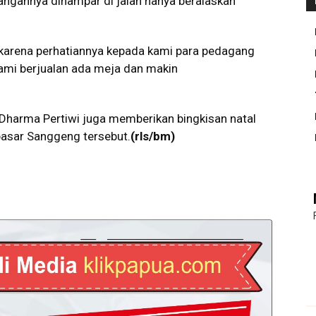
angannya dihampar di jalan hanya beralaskan
 karena perhatiannya kepada kami para pedagang
ami berjualan ada meja dan makin
Dharma Pertiwi juga memberikan bingkisan natal
pasar Sanggeng tersebut.
(rls/bm)