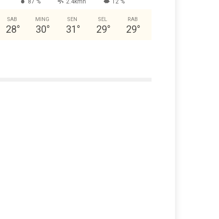
87 %
2.4kmh
12 %
SAB
MING
SEN
SEL
RAB
28
°
30
°
31
°
29
°
29
°