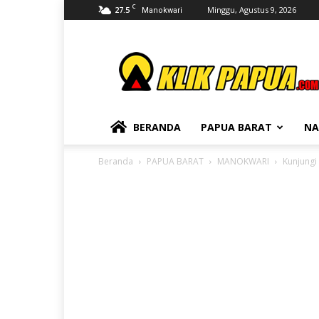
C
27.5
Minggu, Agustus 9, 2026
Manokwari
KLIKPAPUA
BERANDA
PAPUA BARAT
NA
Beranda
PAPUA BARAT
MANOKWARI
Kunjungi