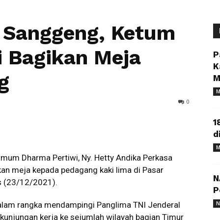
r Sanggeng, Ketum
 Bagikan Meja
P
K
g
M
M
0
1
d
M
mum Dharma Pertiwi, Ny. Hetty Andika Perkasa
an meja kepada pedagang kaki lima di Pasar
N
s (23/12/2021).
P
alam rangka mendampingi Panglima TNI Jenderal
N
kunjungan kerja ke sejumlah wilayah bagian Timur