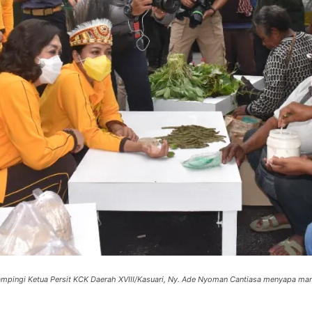
ampingi Ketua Persit KCK Daerah XVIII/Kasuari, Ny. Ade Nyoman Cantiasa menyapa 