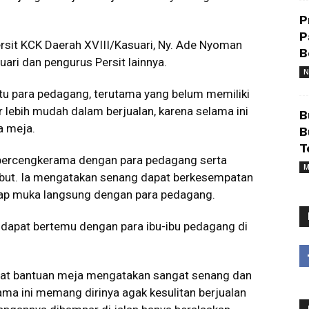
P
P
ersit KCK Daerah XVIII/Kasuari, Ny. Ade Nyoman
B
ari dan pengurus Persit lainnya.
N
u para pedagang, terutama yang belum memiliki
lebih mudah dalam berjualan, karena selama ini
B
a meja.
B
T
bercengkerama dengan para pedagang serta
M
ebut. Ia mengatakan senang dapat berkesempatan
ap muka langsung dengan para pedagang.
 dapat bertemu dengan para ibu-ibu pedagang di
pat bantuan meja mengatakan sangat senang dan
ama ini memang dirinya agak kesulitan berjualan