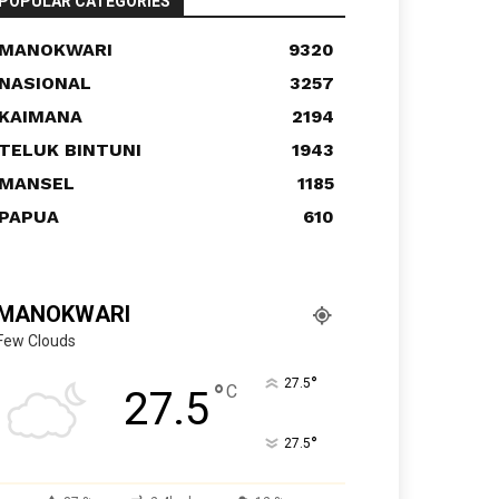
POPULAR CATEGORIES
MANOKWARI
9320
NASIONAL
3257
KAIMANA
2194
TELUK BINTUNI
1943
MANSEL
1185
PAPUA
610
MANOKWARI
Few Clouds
°
27.5
°
C
27.5
°
27.5