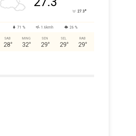
27.3
°
27.3
71 %
1.6kmh
26 %
SAB
MING
SEN
SEL
RAB
28
°
32
°
29
°
29
°
29
°