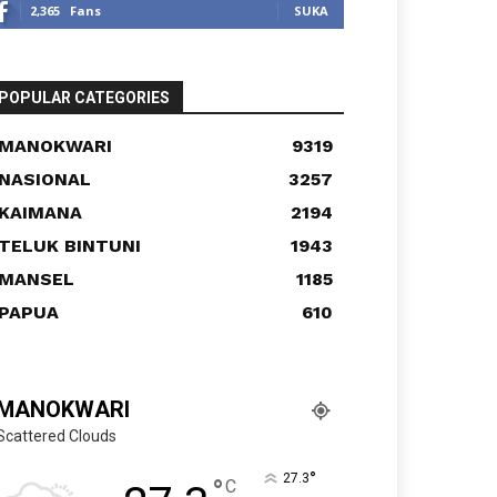
2,365
Fans
SUKA
POPULAR CATEGORIES
MANOKWARI
9319
NASIONAL
3257
KAIMANA
2194
TELUK BINTUNI
1943
MANSEL
1185
PAPUA
610
MANOKWARI
Scattered Clouds
°
27.3
°
C