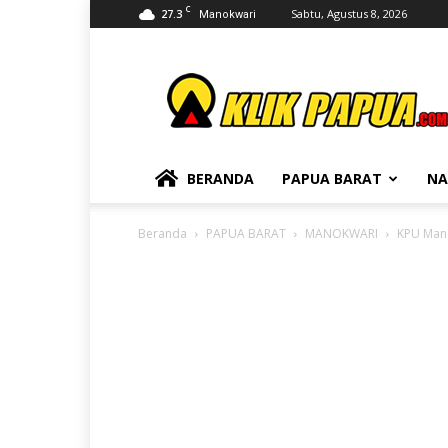
C
27.3
Sabtu, Agustus 8, 2026
Manokwari
KLIKPAPUA
BERANDA
PAPUA BARAT
NA
Beranda
PAPUA BARAT
MANOKWARI
KPU Mano