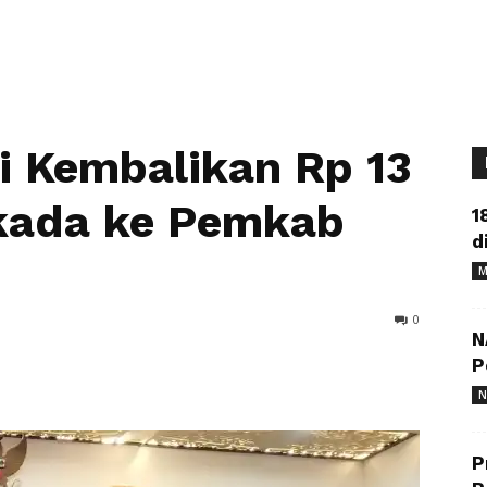
 Kembalikan Rp 13
lkada ke Pemkab
1
d
M
0
N
P
N
P