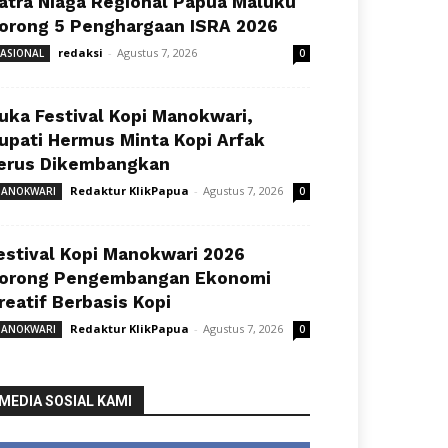
atra Niaga Regional Papua Maluku
orong 5 Penghargaan ISRA 2026
redaksi
-
Agustus 7, 2026
ASIONAL
0
uka Festival Kopi Manokwari,
upati Hermus Minta Kopi Arfak
erus Dikembangkan
Redaktur KlikPapua
-
Agustus 7, 2026
ANOKWARI
0
estival Kopi Manokwari 2026
orong Pengembangan Ekonomi
reatif Berbasis Kopi
Redaktur KlikPapua
-
Agustus 7, 2026
ANOKWARI
0
MEDIA SOSIAL KAMI