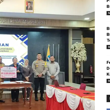
P
B
N
B
B
T
M
F
D
K
M