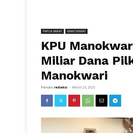
PAPUA BARAT
MANOKWARI
KPU Manokwari
Miliar Dana Pi
Manokwari
Penulis
redaksi
-
Maret 25, 2025