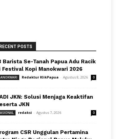
RECENT POSTS
8 Barista Se-Tanah Papua Adu Racik
i Festival Kopi Manokwari 2026
Redaktur KlikPapua
-
Agustus 8, 2026
ANOKWARI
0
ADI JKN: Solusi Menjaga Keaktifan
eserta JKN
redaksi
-
Agustus 7, 2026
ASIONAL
0
rogram CSR Unggulan Pertamina