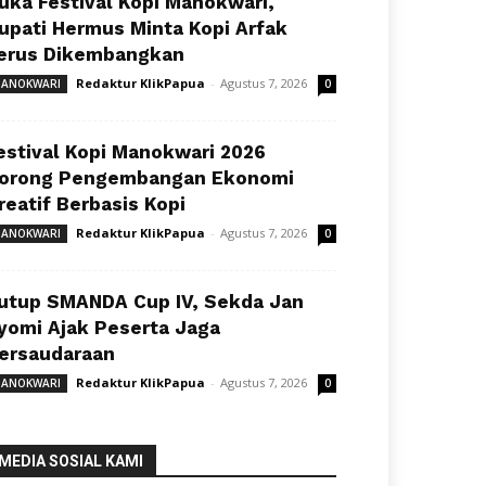
uka Festival Kopi Manokwari,
upati Hermus Minta Kopi Arfak
erus Dikembangkan
Redaktur KlikPapua
-
Agustus 7, 2026
ANOKWARI
0
estival Kopi Manokwari 2026
orong Pengembangan Ekonomi
reatif Berbasis Kopi
Redaktur KlikPapua
-
Agustus 7, 2026
ANOKWARI
0
utup SMANDA Cup IV, Sekda Jan
yomi Ajak Peserta Jaga
ersaudaraan
Redaktur KlikPapua
-
Agustus 7, 2026
ANOKWARI
0
MEDIA SOSIAL KAMI