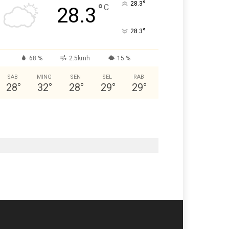
°
28.3
°
C
28.3
°
28.3
68 %
2.5kmh
15 %
SAB
MING
SEN
SEL
RAB
28
°
32
°
28
°
29
°
29
°