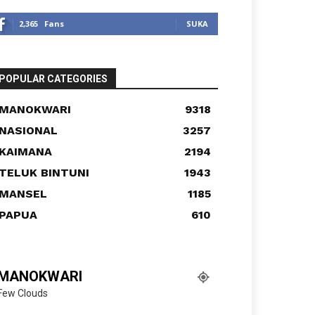
2,365
Fans
SUKA
POPULAR CATEGORIES
MANOKWARI
9318
NASIONAL
3257
KAIMANA
2194
TELUK BINTUNI
1943
MANSEL
1185
PAPUA
610
MANOKWARI
Few Clouds