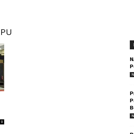
KPU
N
P
N
P
P
B
N
0