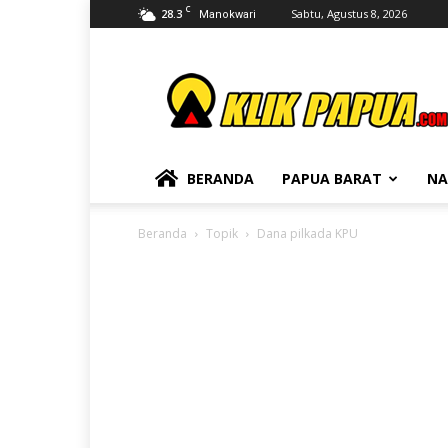
C
28.3
Sabtu, Agustus 8, 2026
Manokwari
KLIKPAPUA
BERANDA
PAPUA BARAT
NA
Beranda
Topik
Dana pilkada KPU