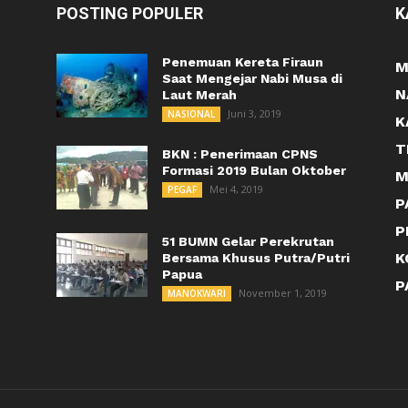
POSTING POPULER
K
Penemuan Kereta Firaun
M
Saat Mengejar Nabi Musa di
N
Laut Merah
Juni 3, 2019
NASIONAL
K
T
BKN : Penerimaan CPNS
Formasi 2019 Bulan Oktober
M
Mei 4, 2019
PEGAF
P
P
51 BUMN Gelar Perekrutan
K
Bersama Khusus Putra/Putri
Papua
P
November 1, 2019
MANOKWARI