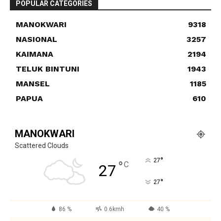
POPULAR CATEGORIES
MANOKWARI
9318
NASIONAL
3257
KAIMANA
2194
TELUK BINTUNI
1943
MANSEL
1185
PAPUA
610
MANOKWARI
Scattered Clouds
°
27
°
C
27
°
27
86 %
0.6kmh
40 %