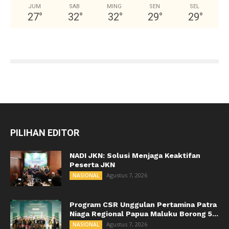
JUM
SAB
MING
SEN
SEL
27
°
32
°
32
°
29
°
29
°
PILIHAN EDITOR
NADI JKN: Solusi Menjaga Keaktifan
Peserta JKN
Agustus 7, 2026
NASIONAL
Program CSR Unggulan Pertamina Patra
Niaga Regional Papua Maluku Borong 5...
Agustus 7, 2026
NASIONAL