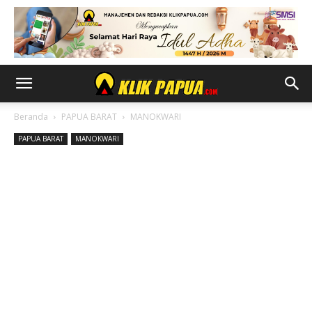
Beranda
PAPUA BARAT
MANOKWARI
PAPUA BARAT
MANOKWARI