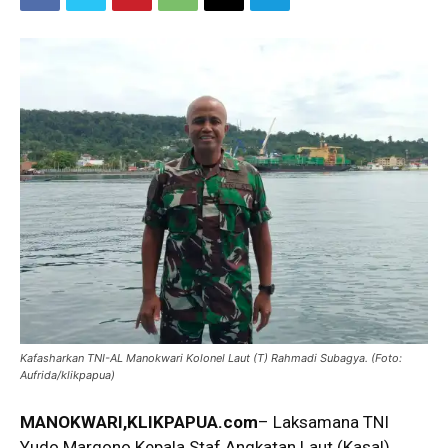
Kafasharkan TNI-AL Manokwari Kolonel Laut (T) Rahmadi Subagya. (Foto:
Aufrida/klikpapua)
MANOKWARI,KLIKPAPUA.com
– Laksamana TNI
Yudo Margono Kepala Staf Angkatan Laut (Kasal)