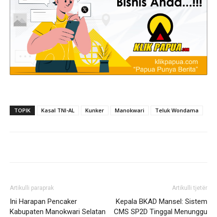
TOPIK
Kasal TNI-AL
Kunker
Manokwari
Teluk Wondama
Artikulli paraprak
Artikulli tjetër
Ini Harapan Pencaker
Kepala BKAD Mansel: Sistem
Kabupaten Manokwari Selatan
CMS SP2D Tinggal Menunggu