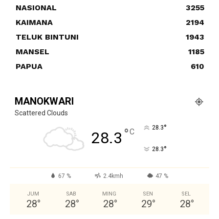
NASIONAL
3255
KAIMANA
2194
TELUK BINTUNI
1943
MANSEL
1185
PAPUA
610
MANOKWARI
Scattered Clouds
°
28.3
°
C
28.3
°
28.3
67 %
2.4kmh
47 %
JUM
SAB
MING
SEN
SEL
28
°
28
°
28
°
29
°
28
°