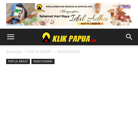
Beranda
PAPUA BARAT
MANOKWARI
PAPUA BARAT
MANOKWARI