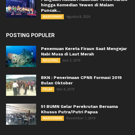
hingga Komedian Yewen di Malam
Puncak...
Agustus 8, 2026
MANOKWARI
POSTING POPULER
Penemuan Kereta Firaun Saat Mengejar
Nabi Musa di Laut Merah
Juni 3, 2019
NASIONAL
BKN : Penerimaan CPNS Formasi 2019
Bulan Oktober
Mei 4, 2019
PEGAF
51 BUMN Gelar Perekrutan Bersama
Khusus Putra/Putri Papua
November 1, 2019
MANOKWARI