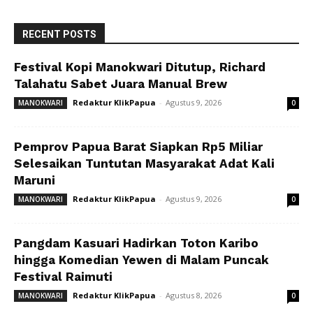
RECENT POSTS
Festival Kopi Manokwari Ditutup, Richard
Talahatu Sabet Juara Manual Brew
Redaktur KlikPapua
-
Agustus 9, 2026
MANOKWARI
0
Pemprov Papua Barat Siapkan Rp5 Miliar
Selesaikan Tuntutan Masyarakat Adat Kali
Maruni
Redaktur KlikPapua
-
Agustus 9, 2026
MANOKWARI
0
Pangdam Kasuari Hadirkan Toton Karibo
hingga Komedian Yewen di Malam Puncak
Festival Raimuti
Redaktur KlikPapua
-
Agustus 8, 2026
MANOKWARI
0