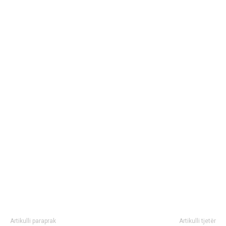
Artikulli paraprak
Artikulli tjetër