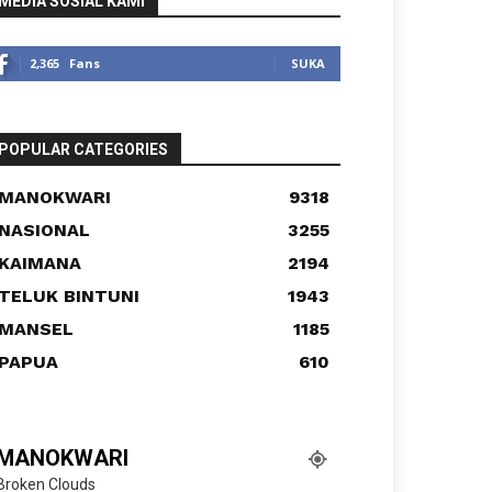
MEDIA SOSIAL KAMI
2,365
Fans
SUKA
POPULAR CATEGORIES
MANOKWARI
9318
NASIONAL
3255
KAIMANA
2194
TELUK BINTUNI
1943
MANSEL
1185
PAPUA
610
MANOKWARI
Broken Clouds