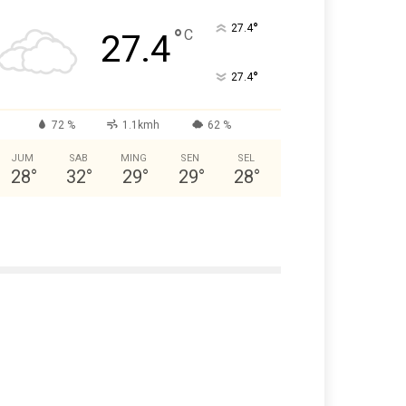
°
27.4
°
C
27.4
°
27.4
72 %
1.1kmh
62 %
JUM
SAB
MING
SEN
SEL
28
°
32
°
29
°
29
°
28
°