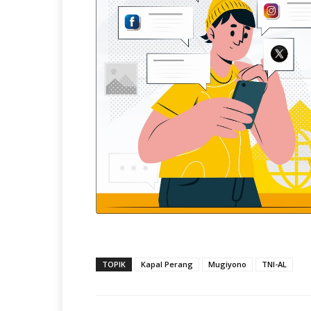
TOPIK
Kapal Perang
Mugiyono
TNI-AL