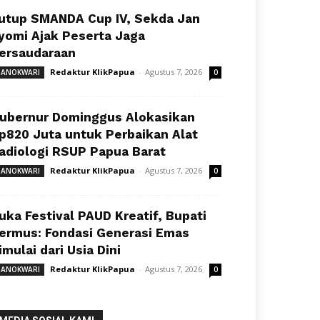
utup SMANDA Cup IV, Sekda Jan
yomi Ajak Peserta Jaga
ersaudaraan
Redaktur KlikPapua
-
Agustus 7, 2026
ANOKWARI
0
ubernur Dominggus Alokasikan
p820 Juta untuk Perbaikan Alat
adiologi RSUP Papua Barat
Redaktur KlikPapua
-
Agustus 7, 2026
ANOKWARI
0
uka Festival PAUD Kreatif, Bupati
ermus: Fondasi Generasi Emas
imulai dari Usia Dini
Redaktur KlikPapua
-
Agustus 7, 2026
ANOKWARI
0