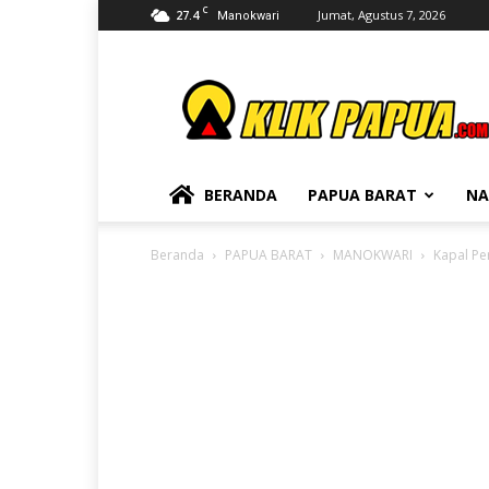
C
27.4
Jumat, Agustus 7, 2026
Manokwari
KLIKPAPUA
BERANDA
PAPUA BARAT
NA
Beranda
PAPUA BARAT
MANOKWARI
Kapal Pe