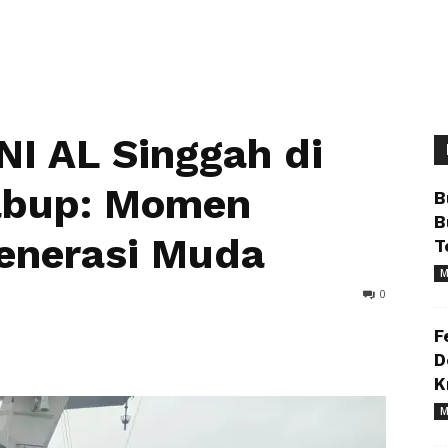
NI AL Singgah di
abup: Momen
B
B
enerasi Muda
T
M
0
F
D
K
M