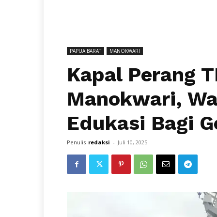
PAPUA BARAT
MANOKWARI
Kapal Perang T
Manokwari, W
Edukasi Bagi G
Penulis
redaksi
-
Juli 10, 2025