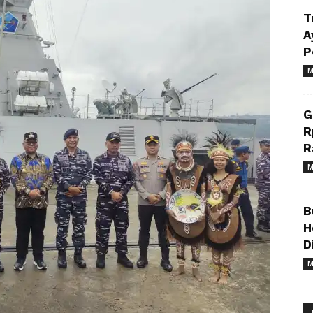
T
A
P
M
G
R
R
M
B
H
D
M