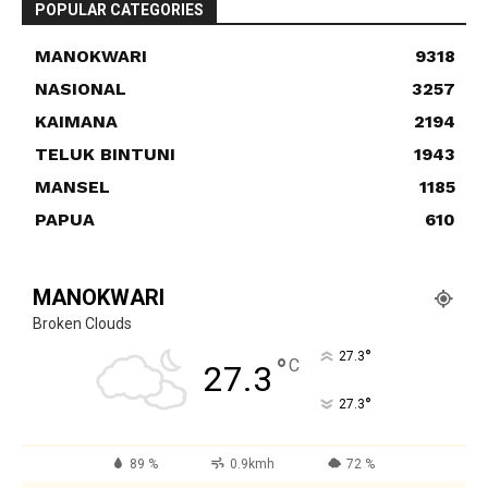
POPULAR CATEGORIES
MANOKWARI
9318
NASIONAL
3257
KAIMANA
2194
TELUK BINTUNI
1943
MANSEL
1185
PAPUA
610
MANOKWARI
Broken Clouds
°
27.3
°
C
27.3
°
27.3
89 %
0.9kmh
72 %