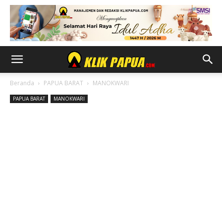
Beranda
PAPUA BARAT
MANOKWARI
PAPUA BARAT
MANOKWARI