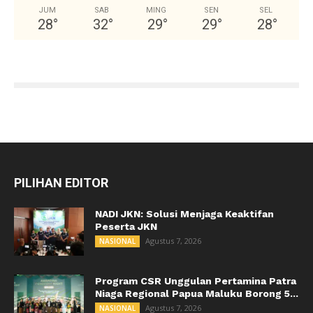
JUM
SAB
MING
SEN
SEL
28
°
32
°
29
°
29
°
28
°
PILIHAN EDITOR
NADI JKN: Solusi Menjaga Keaktifan
Peserta JKN
Agustus 7, 2026
NASIONAL
Program CSR Unggulan Pertamina Patra
Niaga Regional Papua Maluku Borong 5...
Agustus 7, 2026
NASIONAL