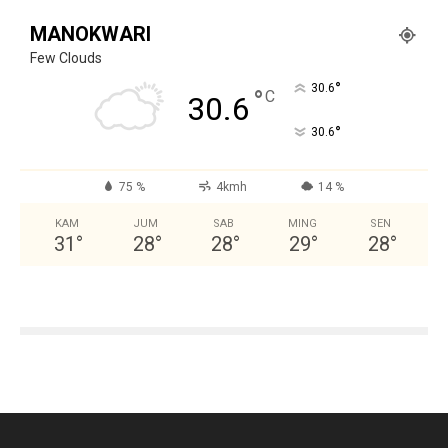
MANOKWARI
Few Clouds
°
30.6
°
C
30.6
°
30.6
75 %
4kmh
14 %
KAM
JUM
SAB
MING
SEN
31
°
28
°
28
°
29
°
28
°