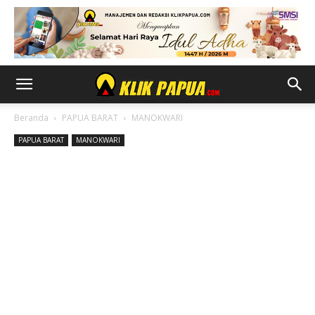
Beranda
PAPUA BARAT
MANOKWARI
PAPUA BARAT
MANOKWARI