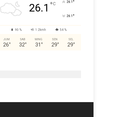
°
26.1
°
C
26.1
°
26.1
90 %
1.2kmh
54 %
JUM
SAB
MING
SEN
SEL
26
°
32
°
31
°
29
°
29
°