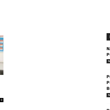
N
P
N
P
P
B
N
0