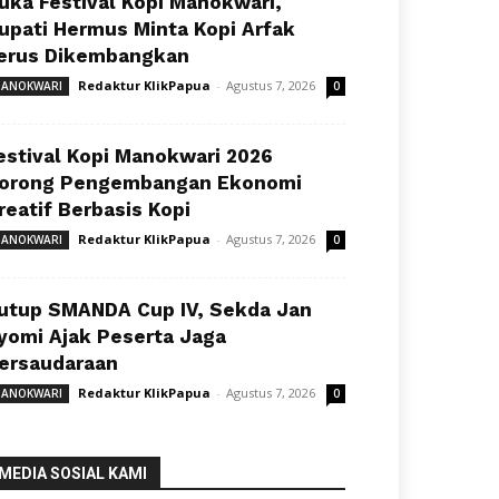
uka Festival Kopi Manokwari,
upati Hermus Minta Kopi Arfak
erus Dikembangkan
Redaktur KlikPapua
-
Agustus 7, 2026
ANOKWARI
0
estival Kopi Manokwari 2026
orong Pengembangan Ekonomi
reatif Berbasis Kopi
Redaktur KlikPapua
-
Agustus 7, 2026
ANOKWARI
0
utup SMANDA Cup IV, Sekda Jan
yomi Ajak Peserta Jaga
ersaudaraan
Redaktur KlikPapua
-
Agustus 7, 2026
ANOKWARI
0
MEDIA SOSIAL KAMI