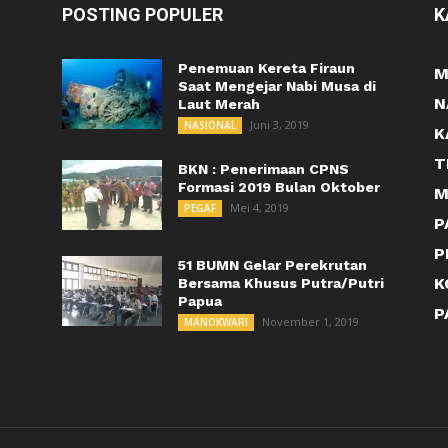
POSTING POPULER
K
Penemuan Kereta Firaun
M
Saat Mengejar Nabi Musa di
N
Laut Merah
Juni 3, 2019
NASIONAL
K
T
BKN : Penerimaan CPNS
Formasi 2019 Bulan Oktober
M
Mei 4, 2019
PEGAF
P
P
51 BUMN Gelar Perekrutan
K
Bersama Khusus Putra/Putri
Papua
P
November 1, 2019
MANOKWARI