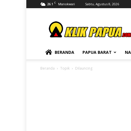
C
26.1
Sabtu, Agustus 8, 2026
Manokwari
KLIKPAPUA
BERANDA
PAPUA BARAT
NA
Beranda
Topik
Dilauncing