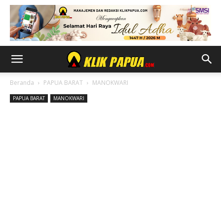
Beranda
PAPUA BARAT
MANOKWARI
PAPUA BARAT
MANOKWARI