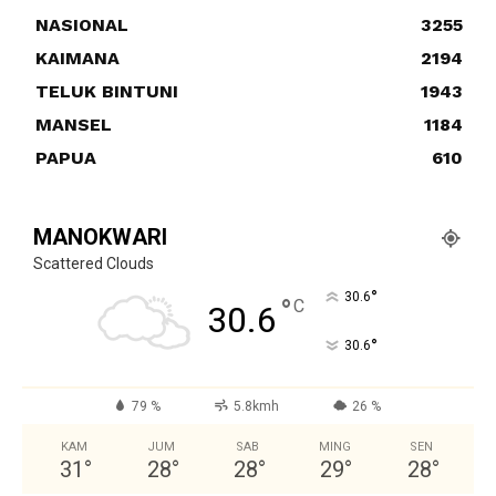
NASIONAL
3255
KAIMANA
2194
TELUK BINTUNI
1943
MANSEL
1184
PAPUA
610
MANOKWARI
Scattered Clouds
°
30.6
°
C
30.6
°
30.6
79 %
5.8kmh
26 %
KAM
JUM
SAB
MING
SEN
31
°
28
°
28
°
29
°
28
°