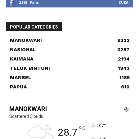
2,365
Fans
SUKA
POPULAR CATEGORIES
MANOKWARI
9322
NASIONAL
3257
KAIMANA
2194
TELUK BINTUNI
1943
MANSEL
1185
PAPUA
610
MANOKWARI
Scattered Clouds
°
28.7
°
C
28.7