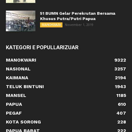
51 BUMN Gelar Perekrutan Bersama
Khusus Putra/Putri Papua
November 1, 2019
MANOKWARI
KATEGORI E POPULLARIZUAR
MANOKWARI
9322
NASIONAL
3257
KAIMANA
2194
TELUK BINTUNI
1943
MANSEL
1185
PAPUA
610
PEGAF
407
KOTA SORONG
228
PAPUA BARAT
222