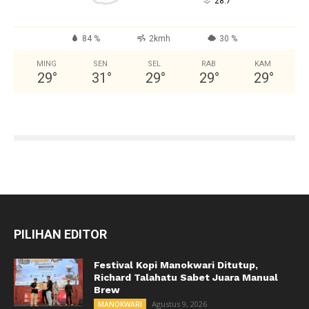
°
28.7
84 %
2kmh
30 %
MING
SEN
SEL
RAB
KAM
29
°
31
°
29
°
29
°
29
°
PILIHAN EDITOR
Festival Kopi Manokwari Ditutup,
Richard Talahatu Sabet Juara Manual
Brew
Agustus 9, 2026
MANOKWARI