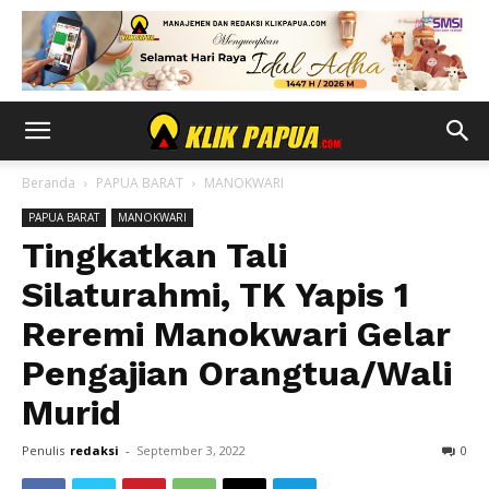
Beranda
PAPUA BARAT
MANOKWARI
PAPUA BARAT
MANOKWARI
Tingkatkan Tali
Silaturahmi, TK Yapis 1
Reremi Manokwari Gelar
Pengajian Orangtua/Wali
Murid
Penulis
redaksi
-
September 3, 2022
0