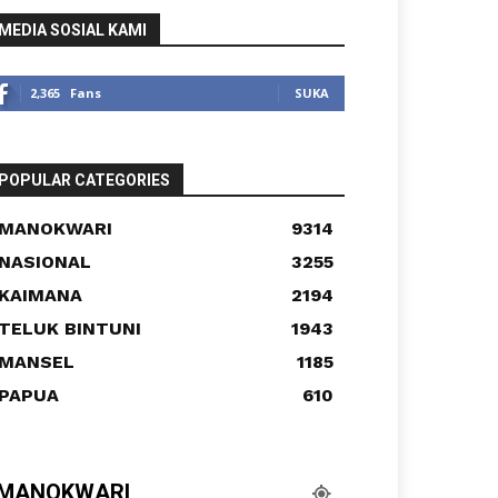
MEDIA SOSIAL KAMI
2,365
Fans
SUKA
POPULAR CATEGORIES
MANOKWARI
9314
NASIONAL
3255
KAIMANA
2194
TELUK BINTUNI
1943
MANSEL
1185
PAPUA
610
MANOKWARI