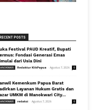
RECENT POSTS
uka Festival PAUD Kreatif, Bupati
ermus: Fondasi Generasi Emas
imulai dari Usia Dini
Redaktur KlikPapua
-
Agustus 7, 2026
ANOKWARI
0
anwil Kemenkum Papua Barat
adirkan Layanan Hukum Gratis dan
azar UMKM di Manokwari City...
redaksi
-
Agustus 7, 2026
ANOKWARI
0