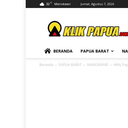
C
32
Jumat, Agustus 7, 2026
Manokwari
KLIKPAPUA
BERANDA
PAPUA BARAT
NA
Beranda
PAPUA BARAT
MANOKWARI
HKN, Pap