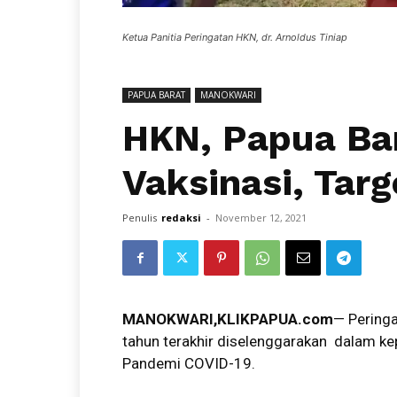
Ketua Panitia Peringatan HKN, dr. Arnoldus Tiniap
PAPUA BARAT
MANOKWARI
HKN, Papua Ba
Vaksinasi, Tar
Penulis
redaksi
-
November 12, 2021
MANOKWARI,KLIKPAPUA.com
— Peringa
tahun terakhir diselenggarakan dalam ke
Pandemi COVID-19.