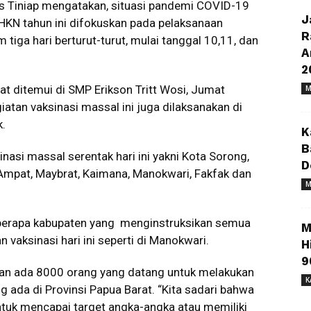
dus Tiniap mengatakan, situasi pandemi COVID-19
J
HKN tahun ini difokuskan pada pelaksanaan
R
tiga hari berturut-turut, mulai tanggal 10,11, dan
A
2
aat ditemui di SMP Erikson Tritt Wosi, Jumat
M
atan vaksinasi massal ini juga dilaksanakan di
k.
K
B
asi massal serentak hari ini yakni Kota Sorong,
D
Ampat, Maybrat, Kaimana, Manokwari, Fakfak dan
M
eberapa kabupaten yang menginstruksikan semua
M
aksinasi hari ini seperti di Manokwari.
H
9
etkan ada 8000 orang yang datang untuk melakukan
K
g ada di Provinsi Papua Barat. “Kita sadari bahwa
ntuk mencapai target angka-angka atau memiliki