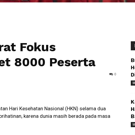
rat Fokus
get 8000 Peserta
B
H
0
D
M
K
tan Hari Kesehatan Nasional (HKN) selama dua
H
prihatinan, karena dunia masih berada pada masa
B
M