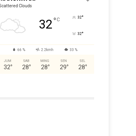
Scattered Clouds
°
32
°
C
32
°
32
66 %
2.2kmh
33 %
JUM
SAB
MING
SEN
SEL
32
°
28
°
28
°
29
°
28
°