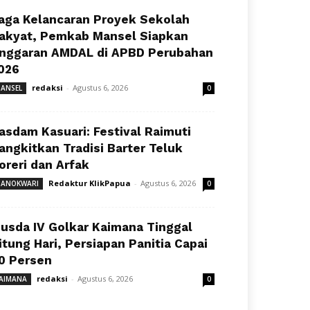
aga Kelancaran Proyek Sekolah
akyat, Pemkab Mansel Siapkan
nggaran AMDAL di APBD Perubahan
026
redaksi
-
Agustus 6, 2026
ANSEL
0
asdam Kasuari: Festival Raimuti
angkitkan Tradisi Barter Teluk
oreri dan Arfak
Redaktur KlikPapua
-
Agustus 6, 2026
ANOKWARI
0
usda IV Golkar Kaimana Tinggal
itung Hari, Persiapan Panitia Capai
0 Persen
redaksi
-
Agustus 6, 2026
AIMANA
0