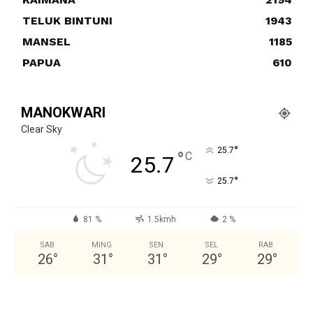
TELUK BINTUNI
1943
MANSEL
1185
PAPUA
610
MANOKWARI
Clear Sky
°
25.7
°
C
25.7
°
25.7
81 %
1.5kmh
2 %
SAB
MING
SEN
SEL
RAB
26
°
31
°
31
°
29
°
29
°