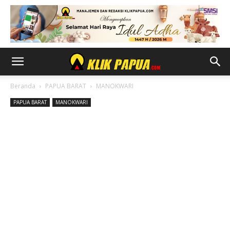
Beranda
PAPUA BARAT
MANOKWARI
PAPUA BARAT
MANOKWARI