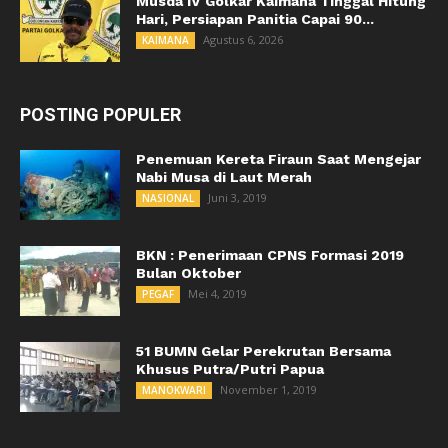
Musda IV Golkar Kaimana Tinggal Hitung
Hari, Persiapan Panitia Capai 90...
Agustus 6, 2026
KAIMANA
POSTING POPULER
Penemuan Kereta Firaun Saat Mengejar
Nabi Musa di Laut Merah
Juni 3, 2019
NASIONAL
BKN : Penerimaan CPNS Formasi 2019
Bulan Oktober
Mei 4, 2019
PEGAF
51 BUMN Gelar Perekrutan Bersama
Khusus Putra/Putri Papua
November 1, 2019
MANOKWARI