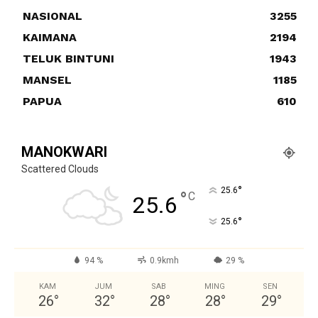
NASIONAL
3255
KAIMANA
2194
TELUK BINTUNI
1943
MANSEL
1185
PAPUA
610
MANOKWARI
Scattered Clouds
°
25.6
°
C
25.6
°
25.6
94 %
0.9kmh
29 %
KAM
JUM
SAB
MING
SEN
26
°
32
°
28
°
28
°
29
°