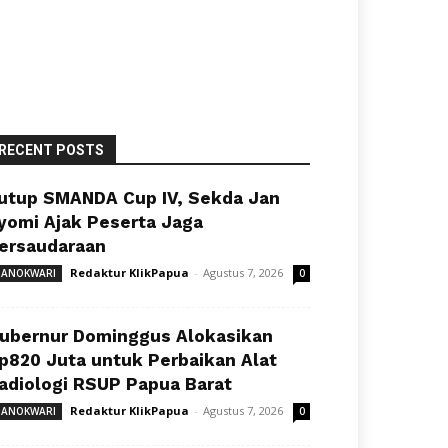
RECENT POSTS
utup SMANDA Cup IV, Sekda Jan
yomi Ajak Peserta Jaga
ersaudaraan
Redaktur KlikPapua
-
Agustus 7, 2026
ANOKWARI
0
ubernur Dominggus Alokasikan
p820 Juta untuk Perbaikan Alat
adiologi RSUP Papua Barat
Redaktur KlikPapua
-
Agustus 7, 2026
ANOKWARI
0