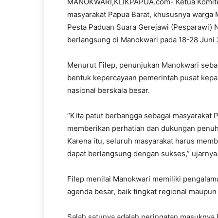
MANOKWARI,KLIKPAPUA.com- Ketua Komite I
masyarakat Papua Barat, khususnya warga
Pesta Paduan Suara Gerejawi (Pesparawi) N
berlangsung di Manokwari pada 18-28 Juni 
Menurut Filep, penunjukan Manokwari seba
bentuk kepercayaan pemerintah pusat kep
nasional berskala besar.
“Kita patut berbangga sebagai masyarakat 
memberikan perhatian dan dukungan penuh t
Karena itu, seluruh masyarakat harus mem
dapat berlangsung dengan sukses,” ujarnya
Filep menilai Manokwari memiliki pengalam
agenda besar, baik tingkat regional maupun 
Salah satunya adalah peringatan masuknya In