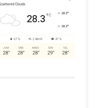
Scattered Clouds
°
28.3
°
C
28.3
°
28.3
67 %
2.4kmh
47 %
JUM
SAB
MING
SEN
SEL
28
°
28
°
28
°
29
°
28
°