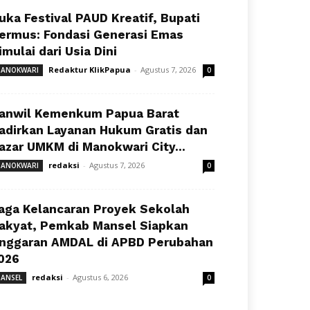
uka Festival PAUD Kreatif, Bupati
ermus: Fondasi Generasi Emas
imulai dari Usia Dini
Redaktur KlikPapua
-
Agustus 7, 2026
ANOKWARI
0
anwil Kemenkum Papua Barat
adirkan Layanan Hukum Gratis dan
azar UMKM di Manokwari City...
redaksi
-
Agustus 7, 2026
ANOKWARI
0
aga Kelancaran Proyek Sekolah
akyat, Pemkab Mansel Siapkan
nggaran AMDAL di APBD Perubahan
026
redaksi
-
Agustus 6, 2026
ANSEL
0