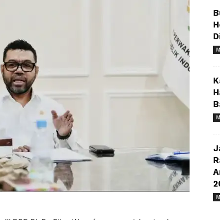
B
H
D
M
K
H
B
M
J
R
A
2
M