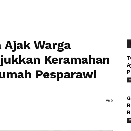
 Ajak Warga
jukkan Keramahan
T
A
Rumah Pesparawi
P
M
G
0
R
R
M