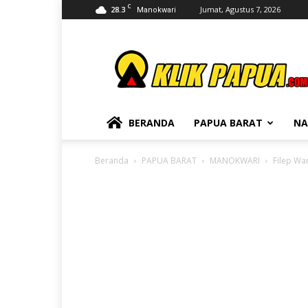
C
28.3
Jumat, Agustus 7, 2026
Manokwari
KLIKPAPUA
BERANDA
PAPUA BARAT
NA
Beranda
PAPUA BARAT
MANOKWARI
Filep Wa