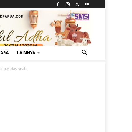
TARA
LAINNYA
rawi Nasional...