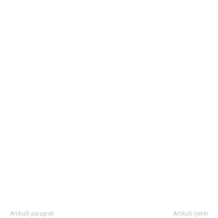
Artikulli paraprak
Artikulli tjetër