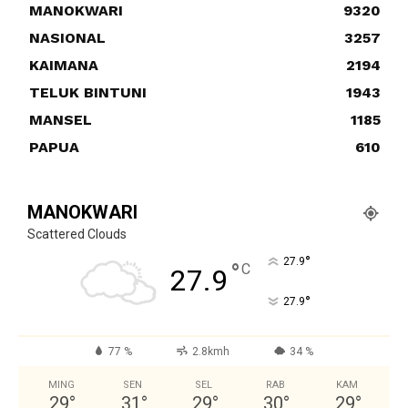
MANOKWARI
9320
NASIONAL
3257
KAIMANA
2194
TELUK BINTUNI
1943
MANSEL
1185
PAPUA
610
MANOKWARI
Scattered Clouds
°
27.9
°
C
27.9
°
27.9
77 %
2.8kmh
34 %
MING
SEN
SEL
RAB
KAM
29
°
31
°
29
°
30
°
29
°