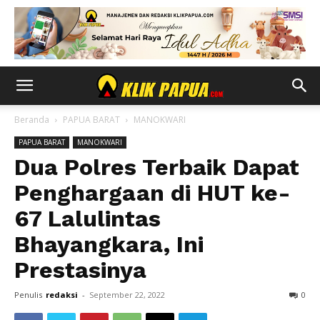
Beranda
PAPUA BARAT
MANOKWARI
PAPUA BARAT
MANOKWARI
Dua Polres Terbaik Dapat
Penghargaan di HUT ke-
67 Lalulintas
Bhayangkara, Ini
Prestasinya
Penulis
redaksi
-
September 22, 2022
0