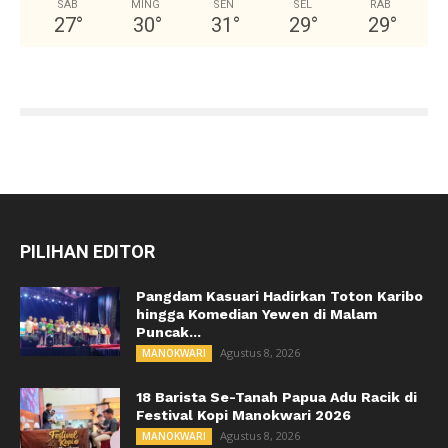
SAB
MING
SEN
SEL
RAB
27
°
30
°
31
°
29
°
29
°
PILIHAN EDITOR
Pangdam Kasuari Hadirkan Toton Karibo
hingga Komedian Yewen di Malam
Puncak...
Agustus 8, 2026
MANOKWARI
18 Barista Se-Tanah Papua Adu Racik di
Festival Kopi Manokwari 2026
Agustus 8, 2026
MANOKWARI