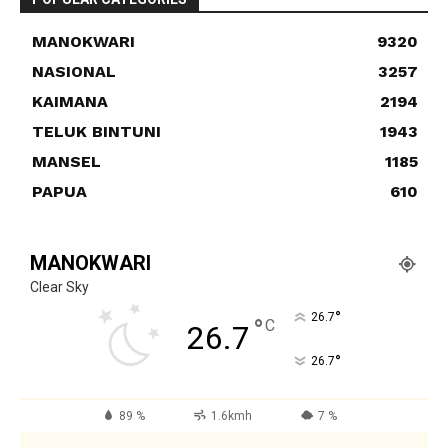
MANOKWARI
9320
NASIONAL
3257
KAIMANA
2194
TELUK BINTUNI
1943
MANSEL
1185
PAPUA
610
MANOKWARI
Clear Sky
°
26.7
°
C
26.7
°
26.7
89 %
1.6kmh
7 %