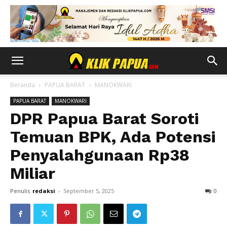
Beranda
PAPUA BARAT
MANOKWARI
PAPUA BARAT
MANOKWARI
DPR Papua Barat Soroti
Temuan BPK, Ada Potensi
Penyalahgunaan Rp38
Miliar
Penulis
redaksi
-
September 5, 2025
0