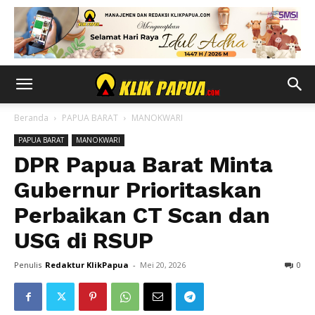
Beranda
PAPUA BARAT
MANOKWARI
PAPUA BARAT
MANOKWARI
DPR Papua Barat Minta
Gubernur Prioritaskan
Perbaikan CT Scan dan
USG di RSUP
Penulis
Redaktur KlikPapua
-
Mei 20, 2026
0