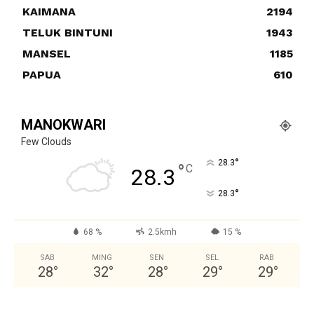
KAIMANA
2194
TELUK BINTUNI
1943
MANSEL
1185
PAPUA
610
MANOKWARI
Few Clouds
°
28.3
°
C
28.3
°
28.3
68 %
2.5kmh
15 %
SAB
MING
SEN
SEL
RAB
28
°
32
°
28
°
29
°
29
°