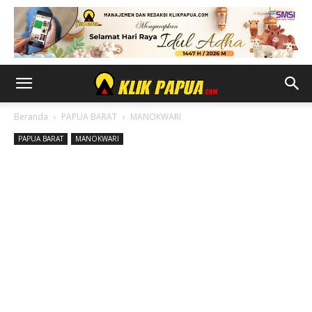
Beranda
PAPUA BARAT
MANOKWARI
PAPUA BARAT
MANOKWARI