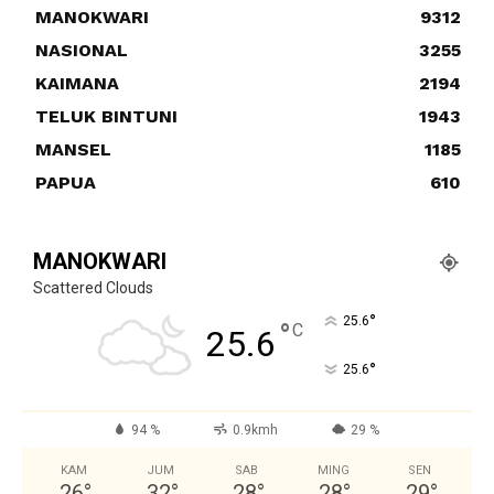
MANOKWARI
9312
NASIONAL
3255
KAIMANA
2194
TELUK BINTUNI
1943
MANSEL
1185
PAPUA
610
MANOKWARI
Scattered Clouds
°
25.6
°
C
25.6
°
25.6
94 %
0.9kmh
29 %
KAM
JUM
SAB
MING
SEN
26
°
32
°
28
°
28
°
29
°