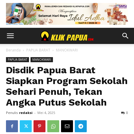
Beranda
PAPUA BARAT
MANOKWARI
PAPUA BARAT
MANOKWARI
Disdik Papua Barat
Siapkan Program Sekolah
Sehari Penuh, Tekan
Angka Putus Sekolah
Penulis
redaksi
-
Mei 4, 2025
0