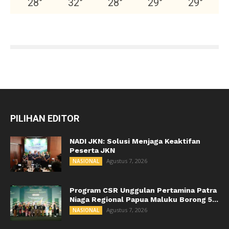
28
°
32
°
28
°
29
°
29
°
PILIHAN EDITOR
NADI JKN: Solusi Menjaga Keaktifan
Peserta JKN
Agustus 7, 2026
NASIONAL
Program CSR Unggulan Pertamina Patra
Niaga Regional Papua Maluku Borong 5...
Agustus 7, 2026
NASIONAL