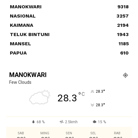
MANOKWARI
9318
NASIONAL
3257
KAIMANA
2194
TELUK BINTUNI
1943
MANSEL
1185
PAPUA
610
MANOKWARI
Few Clouds
°
28.3
°
C
28.3
°
28.3
68 %
2.5kmh
15 %
SAB
MING
SEN
SEL
RAB