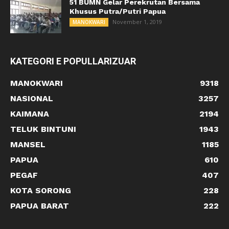
51 BUMN Gelar Perekrutan Bersama
Khusus Putra/Putri Papua
November 1, 2019
MANOKWARI
KATEGORI E POPULLARIZUAR
MANOKWARI
9318
NASIONAL
3257
KAIMANA
2194
TELUK BINTUNI
1943
MANSEL
1185
PAPUA
610
PEGAF
407
KOTA SORONG
228
PAPUA BARAT
222