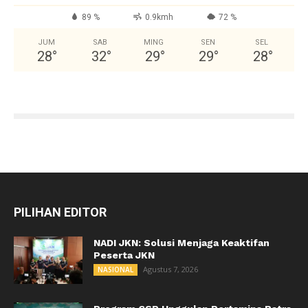
89 %
0.9kmh
72 %
JUM
SAB
MING
SEN
SEL
28
°
32
°
29
°
29
°
28
°
PILIHAN EDITOR
NADI JKN: Solusi Menjaga Keaktifan
Peserta JKN
Agustus 7, 2026
NASIONAL