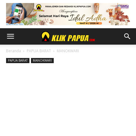
Beranda
PAPUA BARAT
MANOKWARI
PAPUA BARAT
MANOKWARI