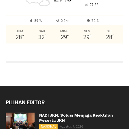
°
27.3
89 %
0.9kmh
72 %
JUM
SAB
MING
SEN
SEL
28
°
32
°
29
°
29
°
28
°
PILIHAN EDITOR
NADI JKN: Solusi Menjaga Keaktifan
Peserta JKN
Agustus 7, 2026
NASIONAL