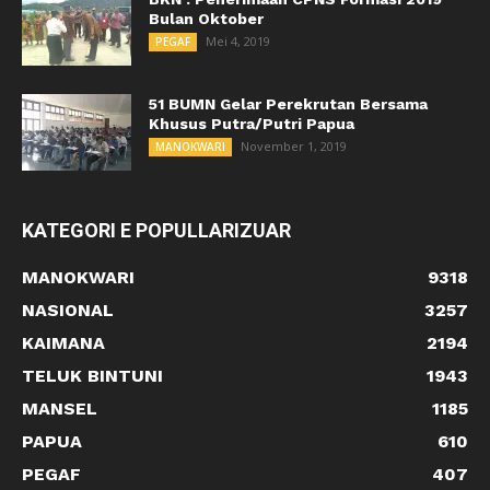
Bulan Oktober
Mei 4, 2019
PEGAF
51 BUMN Gelar Perekrutan Bersama
Khusus Putra/Putri Papua
November 1, 2019
MANOKWARI
KATEGORI E POPULLARIZUAR
MANOKWARI
9318
NASIONAL
3257
KAIMANA
2194
TELUK BINTUNI
1943
MANSEL
1185
PAPUA
610
PEGAF
407