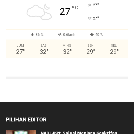
°
27
°
C
27
°
27
86 %
0.6kmh
40 %
JUM
SAB
MING
SEN
SEL
27
°
32
°
32
°
29
°
29
°
PILIHAN EDITOR
NADI JKN: Solusi Menjaga Keaktifan