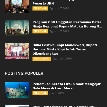
Peserta JKN
Agustus 7, 2026
NASIONAL
Program CSR Unggulan Pertamina Patra
Niaga Regional Papua Maluku Borong 5...
Agustus 7, 2026
NASIONAL
Buka Festival Kopi Manokwari, Bupati
Hermus Minta Kopi Arfak Terus
Dikembangkan
Agustus 7, 2026
MANOKWARI
POSTING POPULER
Penemuan Kereta Firaun Saat Mengejar
Nabi Musa di Laut Merah
Juni 3, 2019
NASIONAL
BKN : Penerimaan CPNS Formasi 2019