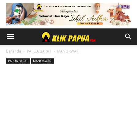
Beranda
PAPUA BARAT
MANOKWARI
PAPUA BARAT
MANOKWARI