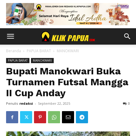
Beranda
PAPUA BARAT
MANOKWARI
PAPUA BARAT
MANOKWARI
Bupati Manokwari Buka
Turnamen Futsal Mangga
II Cup Anday
Penulis
redaksi
-
September 22, 2025
0