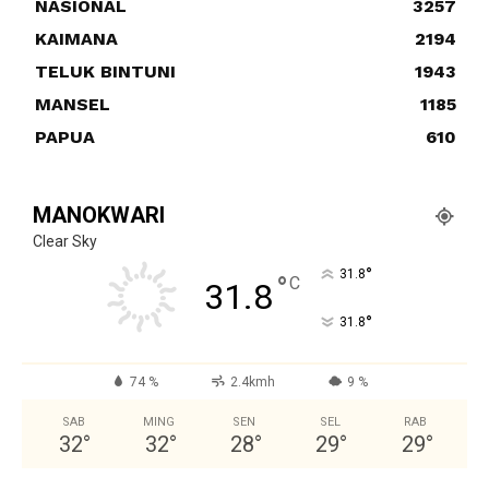
NASIONAL
3257
KAIMANA
2194
TELUK BINTUNI
1943
MANSEL
1185
PAPUA
610
MANOKWARI
Clear Sky
°
31.8
°
C
31.8
°
31.8
74 %
2.4kmh
9 %
SAB
MING
SEN
SEL
RAB
32
°
32
°
28
°
29
°
29
°