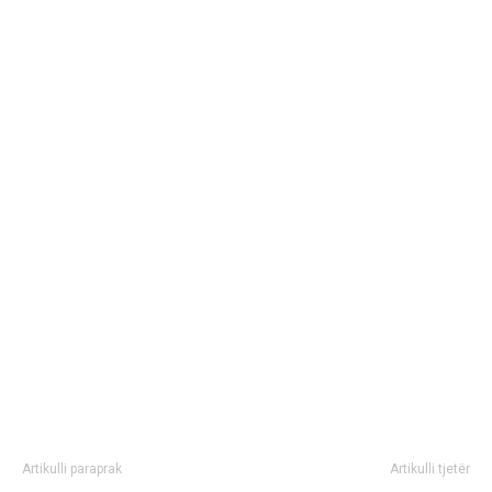
Artikulli paraprak
Artikulli tjetër