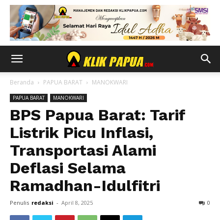
Beranda
PAPUA BARAT
MANOKWARI
PAPUA BARAT
MANOKWARI
BPS Papua Barat: Tarif
Listrik Picu Inflasi,
Transportasi Alami
Deflasi Selama
Ramadhan-Idulfitri
Penulis
redaksi
-
April 8, 2025
0