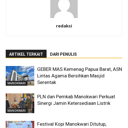
redaksi
ARTIKEL TERKAIT
DARI PENULIS
GEBER MAS Kemenag Papua Barat, ASN
Lintas Agama Bersihkan Masjid
Serentak
MANOKWARI
PLN dan Pemkab Manokwari Perkuat
Sinergi Jamin Ketersediaan Listrik
MANOKWARI
Festival Kopi Manokwari Ditutup,