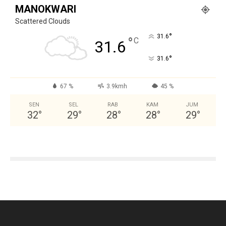
MANOKWARI
Scattered Clouds
°
31.6
°
C
31.6
°
31.6
67 %
3.9kmh
45 %
SEN
SEL
RAB
KAM
JUM
32
°
29
°
28
°
28
°
29
°