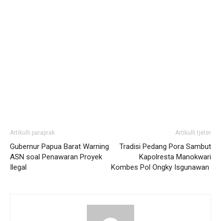
Artikulli paraprak
Artikulli tjetër
Gubernur Papua Barat Warning
Tradisi Pedang Pora Sambut
ASN soal Penawaran Proyek
Kapolresta Manokwari
Ilegal
Kombes Pol Ongky Isgunawan