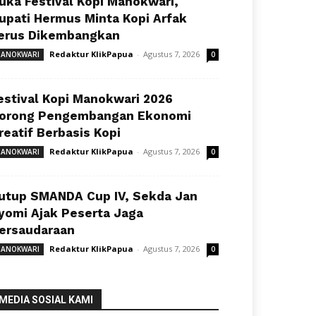
uka Festival Kopi Manokwari,
upati Hermus Minta Kopi Arfak
erus Dikembangkan
Redaktur KlikPapua
-
Agustus 7, 2026
ANOKWARI
0
estival Kopi Manokwari 2026
orong Pengembangan Ekonomi
reatif Berbasis Kopi
Redaktur KlikPapua
-
Agustus 7, 2026
ANOKWARI
0
utup SMANDA Cup IV, Sekda Jan
yomi Ajak Peserta Jaga
ersaudaraan
Redaktur KlikPapua
-
Agustus 7, 2026
ANOKWARI
0
MEDIA SOSIAL KAMI