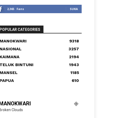
2,365
Fans
SUKA
POPULAR CATEGORIES
MANOKWARI
9318
NASIONAL
3257
KAIMANA
2194
TELUK BINTUNI
1943
MANSEL
1185
PAPUA
610
MANOKWARI
Broken Clouds