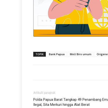
TOPIK
Bank Papua
MoU Biro umum
Origenes
Artikulli paraprak
Polda Papua Barat Tangkap 49 Penambang Em
Ilegal, Sita Merkuri hingga Alat Berat