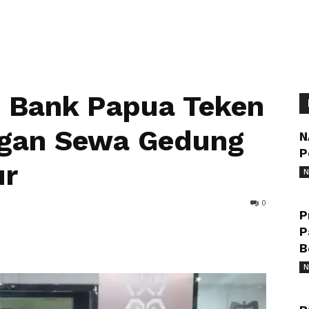
 Bank Papua Teken
gan Sewa Gedung
N
P
ur
N
0
P
P
B
N