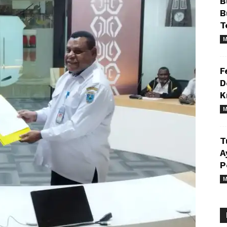
B
B
T
M
F
D
K
M
T
A
P
M