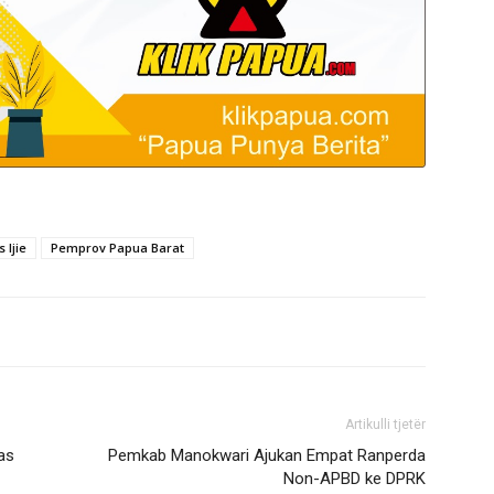
 Ijie
Pemprov Papua Barat
Artikulli tjetër
as
Pemkab Manokwari Ajukan Empat Ranperda
Non-APBD ke DPRK