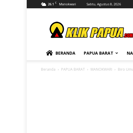
C
26.1
Sabtu, Agustus 8, 2026
Manokwari
KLIKPAPUA
BERANDA
PAPUA BARAT
NA
Beranda
PAPUA BARAT
MANOKWARI
Biro Um