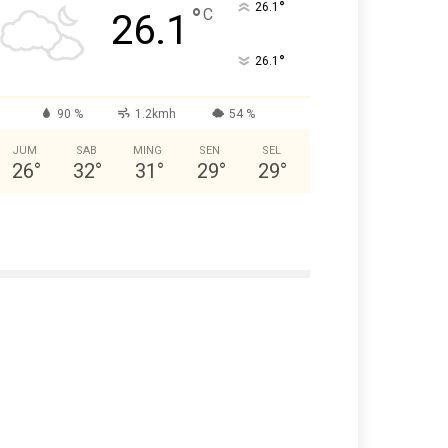
°
26.1
°
C
26.1
°
26.1
90 %
1.2kmh
54 %
JUM
SAB
MING
SEN
SEL
26
°
32
°
31
°
29
°
29
°