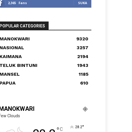
2,365
Fans
SUKA
POPULAR CATEGORIES
MANOKWARI
9320
NASIONAL
3257
KAIMANA
2194
TELUK BINTUNI
1943
MANSEL
1185
PAPUA
610
MANOKWARI
Few Clouds
°
28.2
°
C