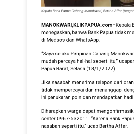
Kepala Bank Papua Cabang Manokwari, Bertha Affar (tenga
MANOKWARI,KLIKPAPUA.com
–Kepala 
menegaskan, bahwa Bank Papua tidak mem
di Medsos dan WhatsApp.
“Saya selaku Pimpinan Cabang Manokwari
mudah percaya hal-hal seperti itu,” uca
Papua Barat, Selasa (18/1/2022).
Jika nasabah menerima telepon dari or
tidak mempercayai dan menanggapi dengan
ini penukaran poin dan mendapatkan hadi
Diharapkan warga dapat mengonfirmasika
center 0967-532011. “Karena Bank Papua
nasabah seperti itu,” ucap Bertha Affar.