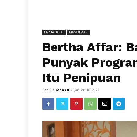
PAPUA BARAT
MANOKWARI
Bertha Affar: 
Punyak Progra
Itu Penipuan
Penulis
redaksi
-
Januari 18, 2022