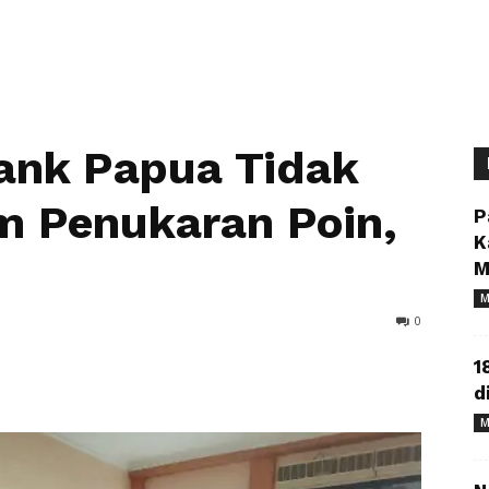
Bank Papua Tidak
m Penukaran Poin,
P
K
M
M
0
1
d
M