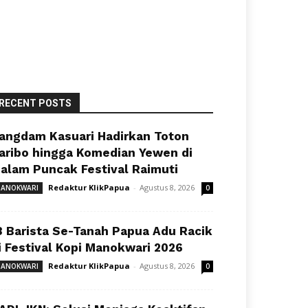
RECENT POSTS
angdam Kasuari Hadirkan Toton
aribo hingga Komedian Yewen di
alam Puncak Festival Raimuti
Redaktur KlikPapua
-
Agustus 8, 2026
ANOKWARI
0
8 Barista Se-Tanah Papua Adu Racik
i Festival Kopi Manokwari 2026
Redaktur KlikPapua
-
Agustus 8, 2026
ANOKWARI
0