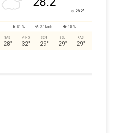
28.2
°
28.2
81 %
2.1kmh
15 %
SAB
MING
SEN
SEL
RAB
28
°
32
°
29
°
29
°
29
°