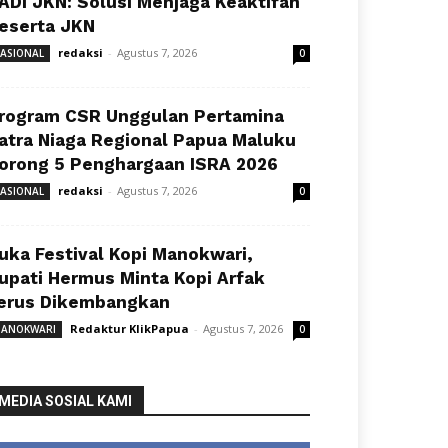
ADI JKN: Solusi Menjaga Keaktifan
eserta JKN
redaksi
-
Agustus 7, 2026
ASIONAL
0
rogram CSR Unggulan Pertamina
atra Niaga Regional Papua Maluku
orong 5 Penghargaan ISRA 2026
redaksi
-
Agustus 7, 2026
ASIONAL
0
uka Festival Kopi Manokwari,
upati Hermus Minta Kopi Arfak
erus Dikembangkan
Redaktur KlikPapua
-
Agustus 7, 2026
ANOKWARI
0
MEDIA SOSIAL KAMI