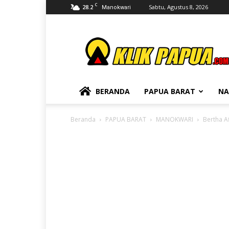
C
28.2
Sabtu, Agustus 8, 2026
Manokwari
KLIKPAPUA
BERANDA
PAPUA BARAT
NA
Beranda
PAPUA BARAT
MANOKWARI
Bertha A