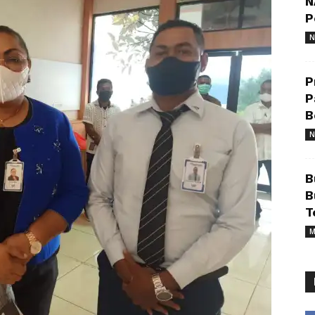
N
P
N
P
P
B
N
B
B
T
M