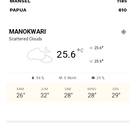
MANSEL
1185
PAPUA
610
MANOKWARI
Scattered Clouds
°
25.6
°
C
25.6
°
25.6
94 %
0.9kmh
29 %
KAM
JUM
SAB
MING
SEN
26
°
32
°
28
°
28
°
29
°