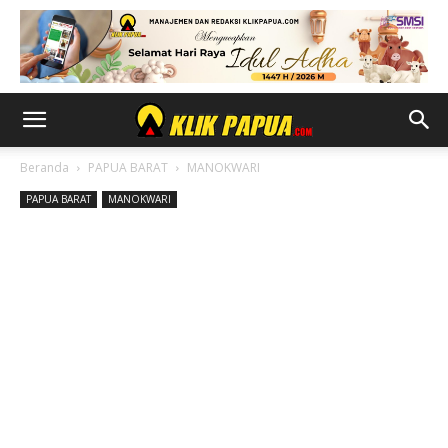
Beranda
PAPUA BARAT
MANOKWARI
PAPUA BARAT
MANOKWARI