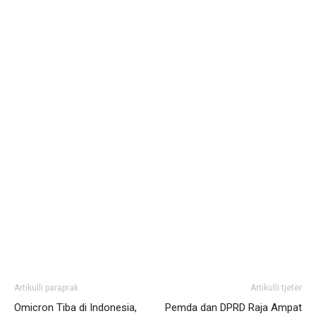
Artikulli paraprak
Artikulli tjetër
Omicron Tiba di Indonesia,
Pemda dan DPRD Raja Ampat