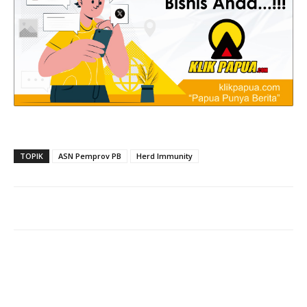
TOPIK
ASN Pemprov PB
Herd Immunity