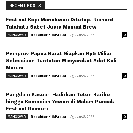
RECENT POSTS
Festival Kopi Manokwari Ditutup, Richard
Talahatu Sabet Juara Manual Brew
Redaktur KlikPapua
-
Agustus 9, 2026
MANOKWARI
0
Pemprov Papua Barat Siapkan Rp5 Miliar
Selesaikan Tuntutan Masyarakat Adat Kali
Maruni
Redaktur KlikPapua
-
Agustus 9, 2026
MANOKWARI
0
Pangdam Kasuari Hadirkan Toton Karibo
hingga Komedian Yewen di Malam Puncak
Festival Raimuti
Redaktur KlikPapua
-
Agustus 8, 2026
MANOKWARI
0