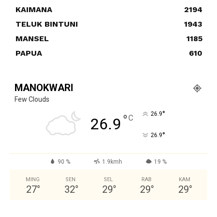
KAIMANA
2194
TELUK BINTUNI
1943
MANSEL
1185
PAPUA
610
MANOKWARI
Few Clouds
°
26.9
°
C
26.9
°
26.9
90 %
1.9kmh
19 %
MING
SEN
SEL
RAB
KAM
27
°
32
°
29
°
29
°
29
°