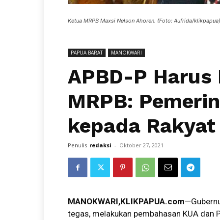
Ketua MRPB Maxsi Nelson Ahoren. (Foto: Aufrida/klikpapua
PAPUA BARAT
MANOKWARI
APBD-P Harus D
MRPB: Pemerin
kepada Rakyat
Penulis
redaksi
-
Oktober 27, 2021
MANOKWARI,KLIKPAPUA.com
—Gubernu
tegas, melakukan pembahasan KUA dan 