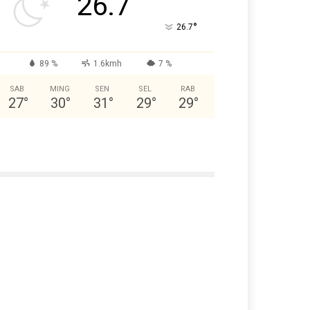
26.7
°
26.7
89 %
1.6kmh
7 %
SAB
MING
SEN
SEL
RAB
27
°
30
°
31
°
29
°
29
°