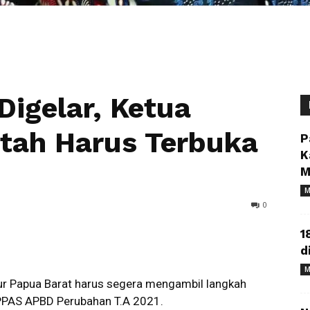
)
igelar, Ketua
tah Harus Terbuka
P
K
M
M
0
1
d
M
r Papua Barat harus segera mengambil langkah
PPAS APBD Perubahan T.A 2021.