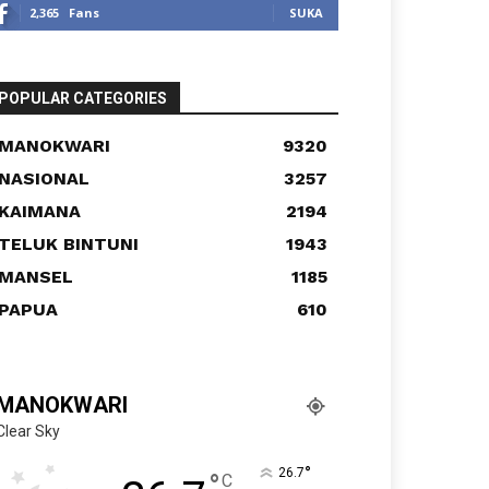
2,365
Fans
SUKA
POPULAR CATEGORIES
MANOKWARI
9320
NASIONAL
3257
KAIMANA
2194
TELUK BINTUNI
1943
MANSEL
1185
PAPUA
610
MANOKWARI
Clear Sky
°
26.7
°
C