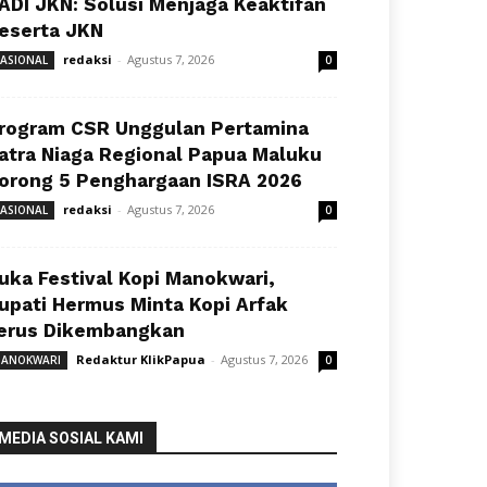
ADI JKN: Solusi Menjaga Keaktifan
eserta JKN
redaksi
-
Agustus 7, 2026
ASIONAL
0
rogram CSR Unggulan Pertamina
atra Niaga Regional Papua Maluku
orong 5 Penghargaan ISRA 2026
redaksi
-
Agustus 7, 2026
ASIONAL
0
uka Festival Kopi Manokwari,
upati Hermus Minta Kopi Arfak
erus Dikembangkan
Redaktur KlikPapua
-
Agustus 7, 2026
ANOKWARI
0
MEDIA SOSIAL KAMI