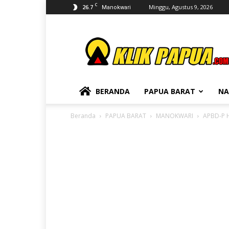
C
26.7
Minggu, Agustus 9, 2026
Manokwari
KLIKPAPUA
BERANDA
PAPUA BARAT
NA
Beranda
PAPUA BARAT
MANOKWARI
APBD-P H