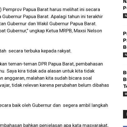
N
P
 Pemprov Papua Barat harus melihat ini secara
 Gubernur Papua Barat. Apalagi tahun ini terakhir
N
n Gubernur dan Wakil Gubernur Papua Barat.
abat Gubernur,” ungkap Ketua MRPB, Maxsi Nelson
P
P
B
tah secara terbuka kepada rakyat.
N
ikan teman-teman DPR Papua Barat, pembahasan
. Saya kira tidak ada alasan untuk kita tidak
B
anggaran, malahan kita sudah bicara soal
B
ajar, tidak relevan karena perubahan belum dibahas
T
M
secara baik oleh Gubernur dan segera ambil langkah
 pembahasan bahkan penjelasan apa kata masyarakat,