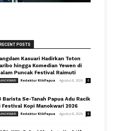
RECENT POSTS
angdam Kasuari Hadirkan Toton
aribo hingga Komedian Yewen di
alam Puncak Festival Raimuti
Redaktur KlikPapua
-
Agustus 8, 2026
ANOKWARI
0
8 Barista Se-Tanah Papua Adu Racik
i Festival Kopi Manokwari 2026
Redaktur KlikPapua
-
Agustus 8, 2026
ANOKWARI
0