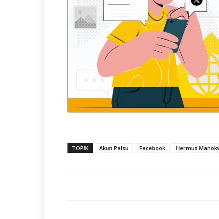
TOPIK
Akun Palsu
Facebook
Hermus Manokw