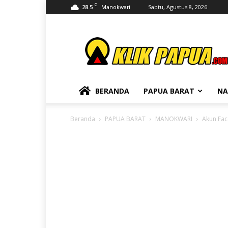
C
28.5
Sabtu, Agustus 8, 2026
Manokwari
KLIKPAPUA
BERANDA
PAPUA BARAT
NA
Beranda
PAPUA BARAT
MANOKWARI
Akun Fac