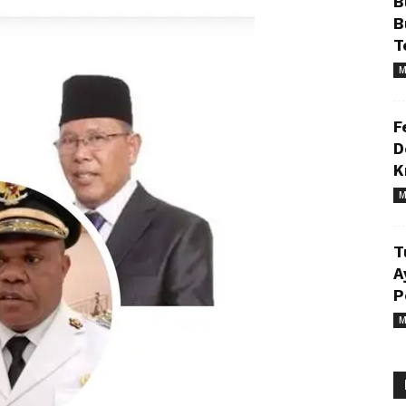
B
B
T
M
F
D
K
M
T
A
P
M