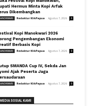
uka Festival Kopi Manokwari,
upati Hermus Minta Kopi Arfak
erus Dikembangkan
Redaktur KlikPapua
-
Agustus 7, 2026
ANOKWARI
0
estival Kopi Manokwari 2026
orong Pengembangan Ekonomi
reatif Berbasis Kopi
Redaktur KlikPapua
-
Agustus 7, 2026
ANOKWARI
0
utup SMANDA Cup IV, Sekda Jan
yomi Ajak Peserta Jaga
ersaudaraan
Redaktur KlikPapua
-
Agustus 7, 2026
ANOKWARI
0
MEDIA SOSIAL KAMI