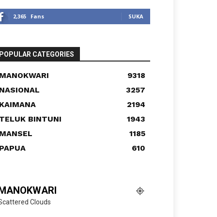
2,365
Fans
SUKA
POPULAR CATEGORIES
MANOKWARI
9318
NASIONAL
3257
KAIMANA
2194
TELUK BINTUNI
1943
MANSEL
1185
PAPUA
610
MANOKWARI
Scattered Clouds