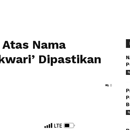
 Atas Nama
wari’ Dipastikan
N
P
N
0
P
P
B
N