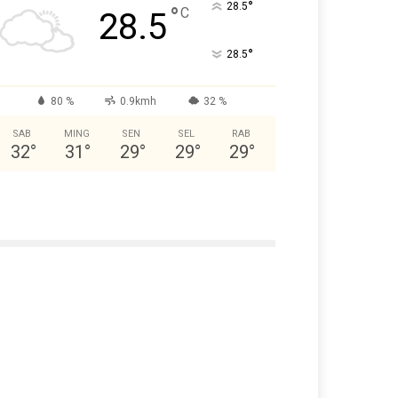
°
28.5
°
C
28.5
°
28.5
80 %
0.9kmh
32 %
SAB
MING
SEN
SEL
RAB
32
°
31
°
29
°
29
°
29
°