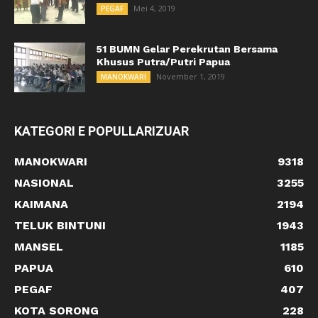
Mei 4, 2019
PEGAF
51 BUMN Gelar Perekrutan Bersama
Khusus Putra/Putri Papua
November 1, 2019
MANOKWARI
KATEGORI E POPULLARIZUAR
MANOKWARI
9318
NASIONAL
3255
KAIMANA
2194
TELUK BINTUNI
1943
MANSEL
1185
PAPUA
610
PEGAF
407
KOTA SORONG
228