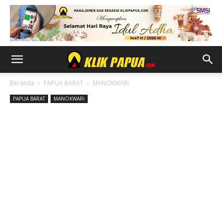
Beranda
PAPUA BARAT
MANOKWARI
PAPUA BARAT
MANOKWARI