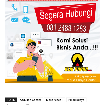
TOPIK
Abdullah Gazam
Masa reses II
Pulau Buaya