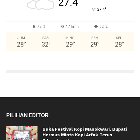
27.4
°
27.4
72 %
1.1kmh
62 %
JUM
SAB
MING
SEN
SEL
28
°
32
°
29
°
29
°
28
°
PILIHAN EDITOR
Buka Festival Kopi Manokwari, Bupati
Hermus Minta Kopi Arfak Terus