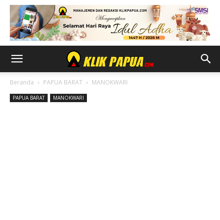
Beranda
PAPUA BARAT
MANOKWARI
PAPUA BARAT
MANOKWARI