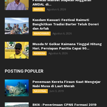
Pemkab Mansel Siapkan Anggaran
AMDAL di...
Agustus 6, 2026
MANSEL
Kasdam Kasuari: Festival Raimuti
Bangkitkan Tradisi Barter Teluk Doreri
dan Arfak
Agustus 6, 2026
MANOKWARI
Musda IV Golkar Kaimana Tinggal Hitung
Hari, Persiapan Panitia Capai 90...
Agustus 6, 2026
KAIMANA
POSTING POPULER
Penemuan Kereta Firaun Saat Mengejar
Nabi Musa di Laut Merah
Juni 3, 2019
NASIONAL
BKN : Penerimaan CPNS Formasi 2019