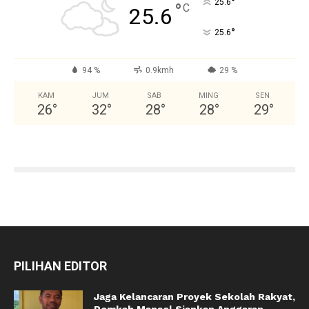
°
25.6
°
C
25.6
°
25.6
94 %
0.9kmh
29 %
KAM
JUM
SAB
MING
SEN
26
°
32
°
28
°
28
°
29
°
PILIHAN EDITOR
Jaga Kelancaran Proyek Sekolah Rakyat,