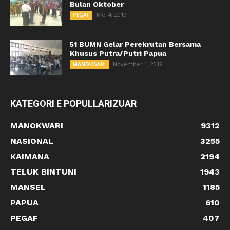
Bulan Oktober
Mei 4, 2019
PEGAF
51 BUMN Gelar Perekrutan Bersama
Khusus Putra/Putri Papua
November 1, 2019
MANOKWARI
KATEGORI E POPULLARIZUAR
MANOKWARI
9312
NASIONAL
3255
KAIMANA
2194
TELUK BINTUNI
1943
MANSEL
1185
PAPUA
610
PEGAF
407