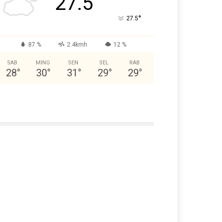
27.5
°
27.5
87 %
2.4kmh
12 %
SAB
MING
SEN
SEL
RAB
28
°
30
°
31
°
29
°
29
°