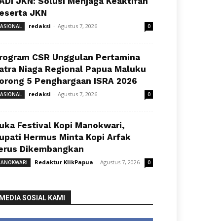
ADI JKN: Solusi Menjaga Keaktifan
eserta JKN
redaksi
-
Agustus 7, 2026
ASIONAL
0
rogram CSR Unggulan Pertamina
atra Niaga Regional Papua Maluku
orong 5 Penghargaan ISRA 2026
redaksi
-
Agustus 7, 2026
ASIONAL
0
uka Festival Kopi Manokwari,
upati Hermus Minta Kopi Arfak
erus Dikembangkan
Redaktur KlikPapua
-
Agustus 7, 2026
ANOKWARI
0
MEDIA SOSIAL KAMI