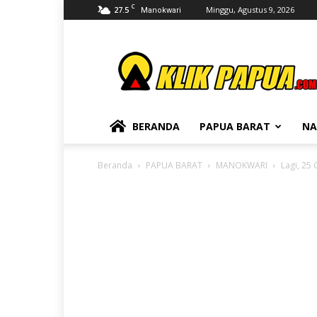
C
27.5
Minggu, Agustus 9, 2026
Manokwari
KLIKPAPUA
BERANDA
PAPUA BARAT
NA
Beranda
PAPUA BARAT
MANOKWARI
Lagi, 25