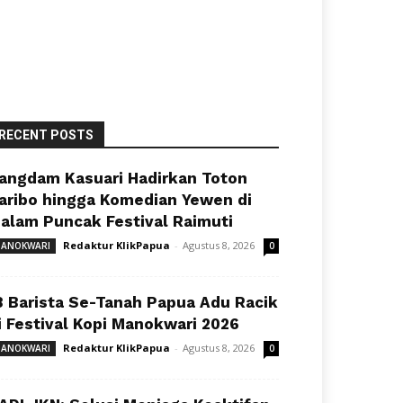
RECENT POSTS
angdam Kasuari Hadirkan Toton
aribo hingga Komedian Yewen di
alam Puncak Festival Raimuti
Redaktur KlikPapua
-
Agustus 8, 2026
ANOKWARI
0
8 Barista Se-Tanah Papua Adu Racik
i Festival Kopi Manokwari 2026
Redaktur KlikPapua
-
Agustus 8, 2026
ANOKWARI
0