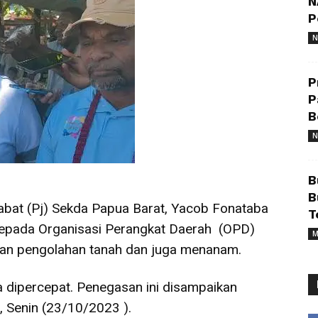
N
P
N
P
P
B
N
B
B
abat (Pj) Sekda Papua Barat, Yacob Fonataba
T
kepada Organisasi Perangkat Daerah (OPD)
M
an pengolahan tanah dan juga menanam.
 dipercepat. Penegasan ini disampaikan
 Senin (23/10/2023 ).