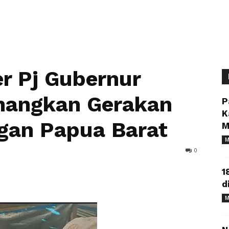
er Pj Gubernur
nangkan Gerakan
P
K
gan Papua Barat
M
M
0
1
d
M