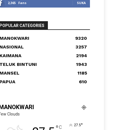
2,365
Fans
SUKA
POPULAR CATEGORIES
MANOKWARI
9320
NASIONAL
3257
KAIMANA
2194
TELUK BINTUNI
1943
MANSEL
1185
PAPUA
610
MANOKWARI
Few Clouds
°
27.5
°
C