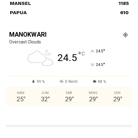
MANSEL
1185
PAPUA
610
MANOKWARI
Overcast Clouds
°
24.5
°
C
24.5
°
24.5
99 %
0.9kmh
88 %
KAM
JUM
SAB
MING
SEN
25
°
32
°
29
°
29
°
29
°