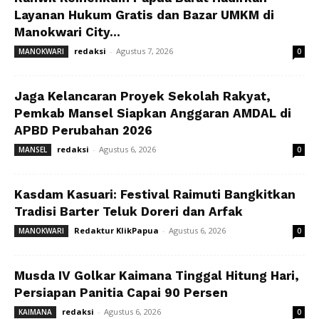
Layanan Hukum Gratis dan Bazar UMKM di
Manokwari City...
redaksi
-
Agustus 7, 2026
MANOKWARI
0
Jaga Kelancaran Proyek Sekolah Rakyat,
Pemkab Mansel Siapkan Anggaran AMDAL di
APBD Perubahan 2026
redaksi
-
Agustus 6, 2026
MANSEL
0
Kasdam Kasuari: Festival Raimuti Bangkitkan
Tradisi Barter Teluk Doreri dan Arfak
Redaktur KlikPapua
-
Agustus 6, 2026
MANOKWARI
0
Musda IV Golkar Kaimana Tinggal Hitung Hari,
Persiapan Panitia Capai 90 Persen
redaksi
-
Agustus 6, 2026
KAIMANA
0