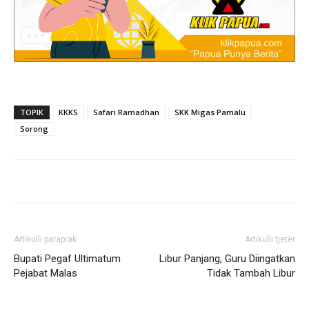
TOPIK
KKKS
Safari Ramadhan
SKK Migas Pamalu
Sorong
Artikulli paraprak
Artikulli tjetër
Bupati Pegaf Ultimatum
Libur Panjang, Guru Diingatkan
Pejabat Malas
Tidak Tambah Libur