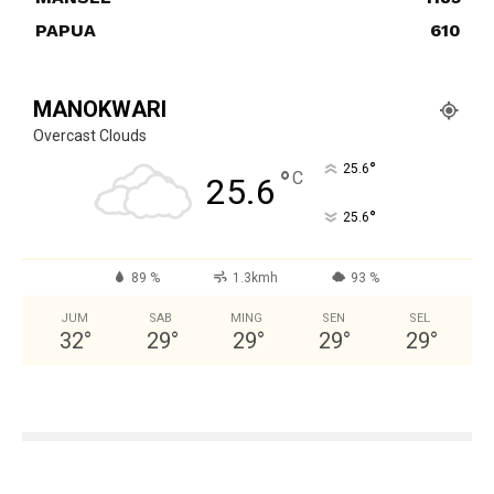
PAPUA
610
MANOKWARI
Overcast Clouds
°
25.6
°
C
25.6
°
25.6
89 %
1.3kmh
93 %
JUM
SAB
MING
SEN
SEL
32
°
29
°
29
°
29
°
29
°