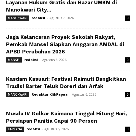
Layanan Hukum Gratis dan Bazar UMKM di
Manokwari City...
redaksi
-
Agustus 7, 2026
MANOKWARI
0
Jaga Kelancaran Proyek Sekolah Rakyat,
Pemkab Mansel Siapkan Anggaran AMDAL di
APBD Perubahan 2026
redaksi
-
Agustus 6, 2026
MANSEL
0
Kasdam Kasuari: Festival Raimuti Bangkitkan
Tradisi Barter Teluk Doreri dan Arfak
Redaktur KlikPapua
-
Agustus 6, 2026
MANOKWARI
0
Musda IV Golkar Kaimana Tinggal Hitung Hari,
Persiapan Panitia Capai 90 Persen
redaksi
-
Agustus 6, 2026
KAIMANA
0