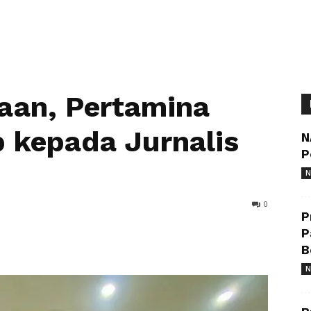
aan, Pertamina
 kepada Jurnalis
N
P
N
0
P
P
B
N