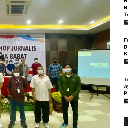
B
B
T
M
F
D
K
M
T
A
P
M