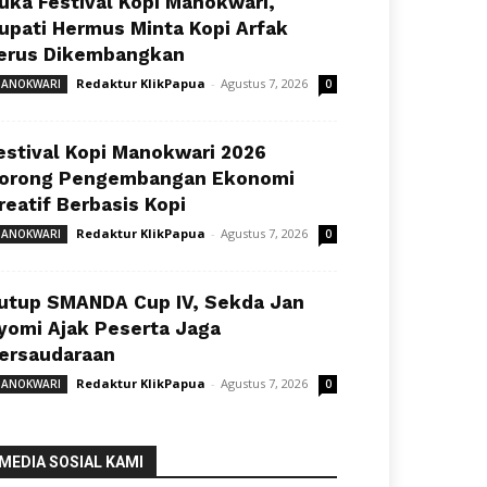
uka Festival Kopi Manokwari,
upati Hermus Minta Kopi Arfak
erus Dikembangkan
Redaktur KlikPapua
-
Agustus 7, 2026
ANOKWARI
0
estival Kopi Manokwari 2026
orong Pengembangan Ekonomi
reatif Berbasis Kopi
Redaktur KlikPapua
-
Agustus 7, 2026
ANOKWARI
0
utup SMANDA Cup IV, Sekda Jan
yomi Ajak Peserta Jaga
ersaudaraan
Redaktur KlikPapua
-
Agustus 7, 2026
ANOKWARI
0
MEDIA SOSIAL KAMI