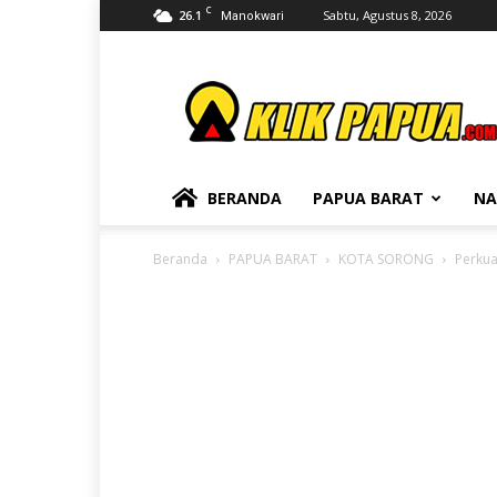
C
26.1
Sabtu, Agustus 8, 2026
Manokwari
KLIKPAPUA
BERANDA
PAPUA BARAT
NA
Beranda
PAPUA BARAT
KOTA SORONG
Perkua