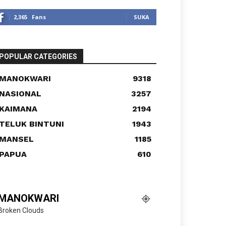
2,365
Fans
SUKA
POPULAR CATEGORIES
MANOKWARI
9318
NASIONAL
3257
KAIMANA
2194
TELUK BINTUNI
1943
MANSEL
1185
PAPUA
610
MANOKWARI
Broken Clouds