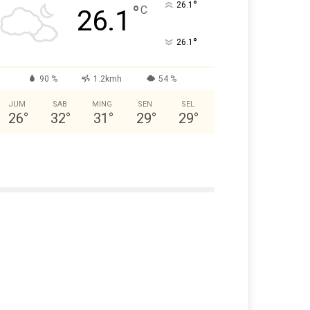
°
26.1
°
C
26.1
°
26.1
90 %
1.2kmh
54 %
JUM
SAB
MING
SEN
SEL
26
°
32
°
31
°
29
°
29
°