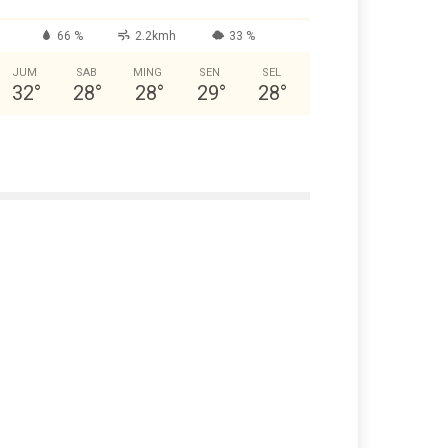
66 %
2.2kmh
33 %
JUM
SAB
MING
SEN
SEL
32
°
28
°
28
°
29
°
28
°