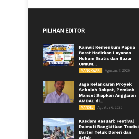
PILIHAN EDITOR
Kanwil Kemenkum Papua
Barat Hadirkan Layanan
Hukum Gratis dan Bazar
UMKM...
Agustus 7, 2026
MANOKWARI
Jaga Kelancaran Proyek
Sekolah Rakyat, Pemkab
Mansel Siapkan Anggaran
AMDAL di...
Agustus 6, 2026
MANSEL
Kasdam Kasuari: Festival
Raimuti Bangkitkan Tradisi
Barter Teluk Doreri dan
Arfak