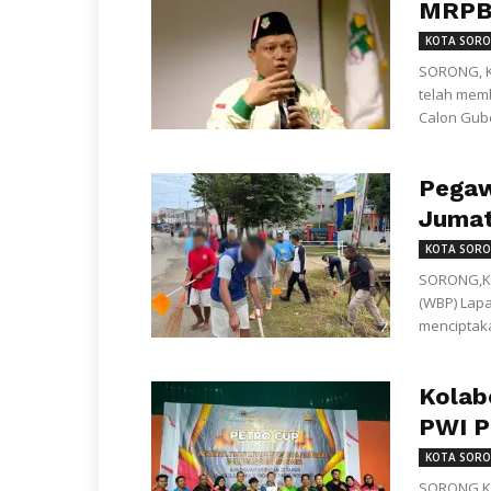
MRPBD
KOTA SOR
SORONG, K
telah mem
Calon Gube
Pegaw
Jumat
KOTA SOR
SORONG,KL
(WBP) Lapa
menciptaka
Kolab
PWI P
KOTA SOR
SORONG,KL