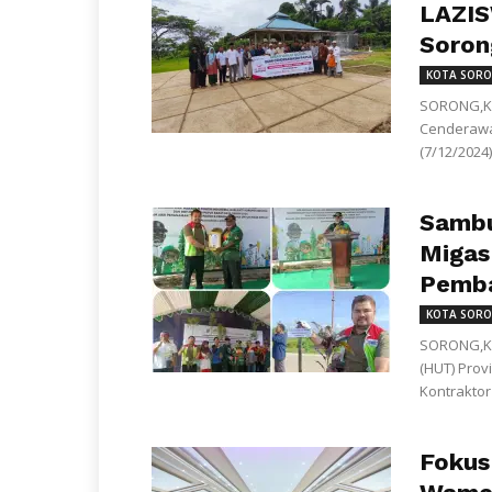
LAZIS
Soron
KOTA SOR
SORONG,KL
Cenderawas
(7/12/2024
Sambu
Migas
Pemba
KOTA SOR
SORONG,KL
(HUT) Prov
Kontraktor
Fokus