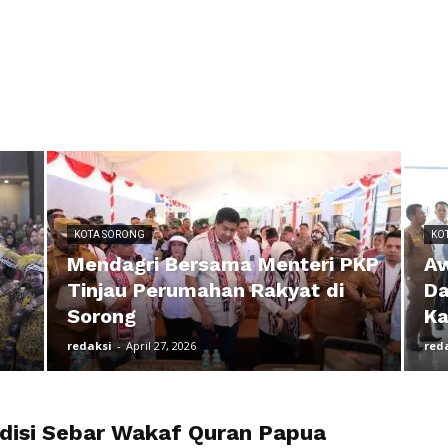
KOTA SORONG
KO
Mendagri Bersama Menteri PKP
Aw
Tinjau Perumahan Rakyat di
Da
Sorong
Ka
redaksi
-
April 27, 2026
red
disi Sebar Wakaf Quran Papua