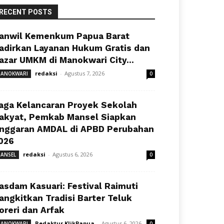
RECENT POSTS
anwil Kemenkum Papua Barat
adirkan Layanan Hukum Gratis dan
azar UMKM di Manokwari City...
redaksi
-
Agustus 7, 2026
ANOKWARI
0
aga Kelancaran Proyek Sekolah
akyat, Pemkab Mansel Siapkan
nggaran AMDAL di APBD Perubahan
026
redaksi
-
Agustus 6, 2026
ANSEL
0
asdam Kasuari: Festival Raimuti
angkitkan Tradisi Barter Teluk
oreri dan Arfak
Redaktur KlikPapua
-
Agustus 6, 2026
ANOKWARI
0