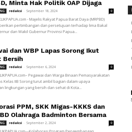
, Minta Hak Politik OAP Dijaga
redaksi
-
September 18, 2024
ONG
0
LIKPAPUA.com - Majelis Rakyat Papua Barat Daya (MRPBD)
berikan pertimbangan dan persetujuan terhadap lima Bakal
rnur dan Wakil Gubernur Provinsi Papua...
ai dan WBP Lapas Sorong Ikut
 Bersih
redaksi
-
September 6, 2024
ONG
0
IKPAPUA.com– Pegawai dan Warga Binaan Pemasyarakatan
s Kelas IIB Sorong turut ambil bagian dalam upaya
n lingkungan yang bersih dan sehat di Kota...
orasi PPM, SKK Migas-KKKS dan
BD Olahraga Badminton Bersama
redaksi
-
September 2, 2024
ONG
0
IKPAPUA.com---Kolaborasi Program Pengembangan