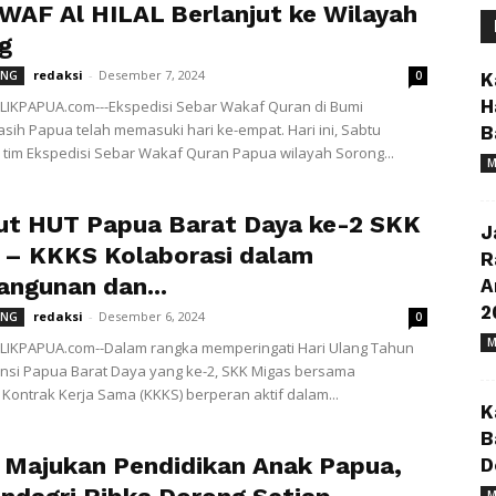
WAF Al HILAL Berlanjut ke Wilayah
g
redaksi
-
Desember 7, 2024
ONG
0
K
H
IKPAPUA.com---Ekspedisi Sebar Wakaf Quran di Bumi
ih Papua telah memasuki hari ke-empat. Hari ini, Sabtu
B
) tim Ekspedisi Sebar Wakaf Quran Papua wilayah Sorong...
M
t HUT Papua Barat Daya ke-2 SKK
J
 – KKKS Kolaborasi dalam
R
ngunan dan...
A
2
redaksi
-
Desember 6, 2024
ONG
0
M
IKPAPUA.com--Dalam rangka memperingati Hari Ulang Tahun
insi Papua Barat Daya yang ke-2, SKK Migas bersama
 Kontrak Kerja Sama (KKKS) berperan aktif dalam...
K
B
 Majukan Pendidikan Anak Papua,
D
M