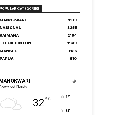
POPULAR CATEGORIES
MANOKWARI
9313
NASIONAL
3255
KAIMANA
2194
TELUK BINTUNI
1943
MANSEL
1185
PAPUA
610
MANOKWARI
Scattered Clouds
°
32
°
C
32
°
32