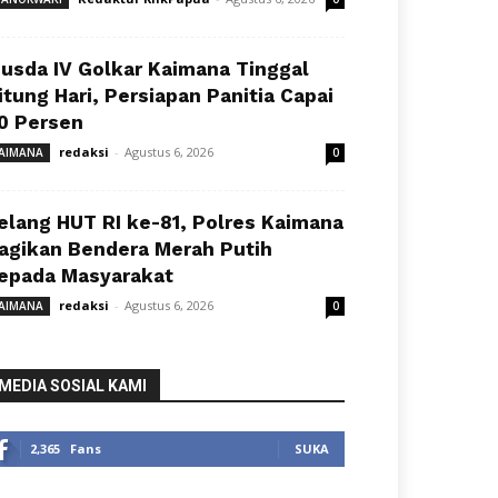
usda IV Golkar Kaimana Tinggal
itung Hari, Persiapan Panitia Capai
0 Persen
redaksi
-
Agustus 6, 2026
AIMANA
0
elang HUT RI ke-81, Polres Kaimana
agikan Bendera Merah Putih
epada Masyarakat
redaksi
-
Agustus 6, 2026
AIMANA
0
MEDIA SOSIAL KAMI
2,365
Fans
SUKA