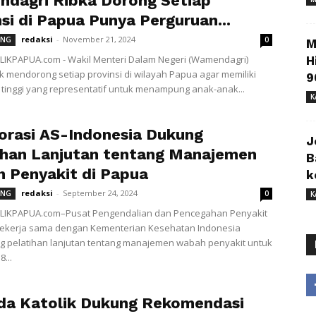
dagri Ribka Dorong Setiap
si di Papua Punya Perguruan...
redaksi
-
November 21, 2024
ONG
0
M
IKPAPUA.com - Wakil Menteri Dalam Negeri (Wamendagri)
H
k mendorong setiap provinsi di wilayah Papua agar memiliki
9
tinggi yang representatif untuk menampung anak-anak...
K
orasi AS-Indonesia Dukung
J
ihan Lanjutan tentang Manajemen
B
 Penyakit di Papua
k
redaksi
-
September 24, 2024
ONG
0
K
IKPAPUA.com–Pusat Pengendalian dan Pencegahan Penyakit
 bekerja sama dengan Kementerian Kesehatan Indonesia
 pelatihan lanjutan tentang manajemen wabah penyakit untuk
8...
a Katolik Dukung Rekomendasi