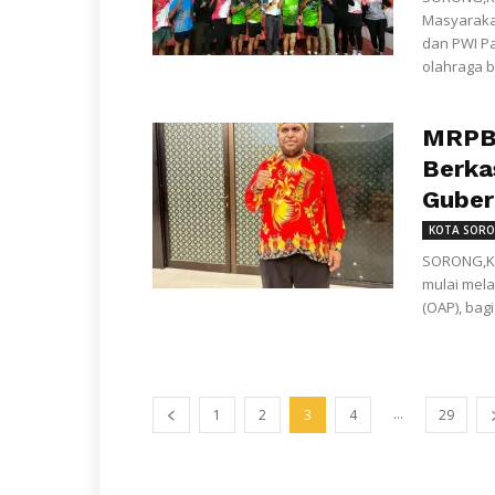
Masyaraka
dan PWI Pa
olahraga bu
MRPBD
Berka
Gubern
KOTA SOR
SORONG,KL
mulai mela
(OAP), bag
...
1
2
3
4
29