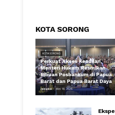
KOTA SORONG
KOTA SORONG
Perkuat Akses Keadilan,
Menteri Hukum Resmikan
Ribuan Posbankum di Papua
Barat dan Papua Barat Daya
redaksi
-
Mei 18, 2026
Ekspe