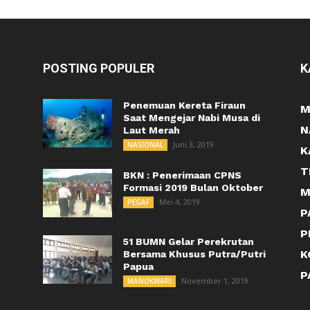
POSTING POPULER
K
Penemuan Kereta Firaun
M
Saat Mengejar Nabi Musa di
N
Laut Merah
Juni 3, 2019
NASIONAL
K
T
BKN : Penerimaan CPNS
Formasi 2019 Bulan Oktober
M
Mei 4, 2019
PEGAF
P
P
51 BUMN Gelar Perekrutan
K
Bersama Khusus Putra/Putri
Papua
P
November 1, 2019
MANOKWARI