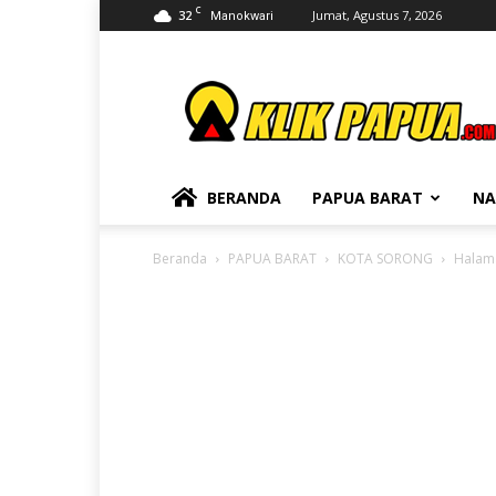
C
32
Jumat, Agustus 7, 2026
Manokwari
KLIKPAPUA
BERANDA
PAPUA BARAT
NA
Beranda
PAPUA BARAT
KOTA SORONG
Halam