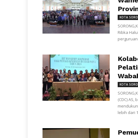
Wamen
Provin
KOTA SOR
SORONG,KL
Ribka Halu
perguruan 
Kolab
Pelat
Wabah
KOTA SOR
SORONG,KL
(CDC) AS,
mendukung
lebih dari 1
Pemud