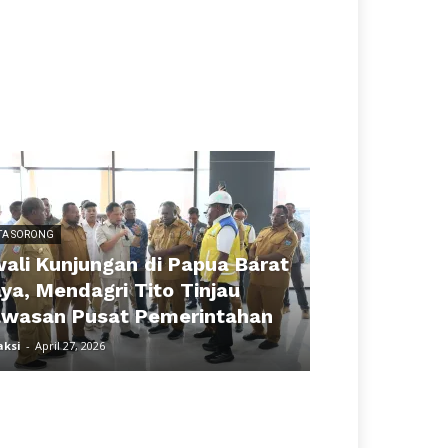
TA SORONG
ali Kunjungan di Papua Barat
ya, Mendagri Tito Tinjau
wasan Pusat Pemerintahan
aksi
-
April 27, 2026