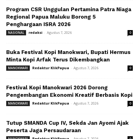
Program CSR Unggulan Pertamina Patra Niaga
Regional Papua Maluku Borong 5
Penghargaan ISRA 2026
redaksi
-
Agustus 7, 2026
NASIONAL
0
Buka Festival Kopi Manokwari, Bupati Hermus
Minta Kopi Arfak Terus Dikembangkan
Redaktur KlikPapua
-
Agustus 7, 2026
MANOKWARI
0
Festival Kopi Manokwari 2026 Dorong
Pengembangan Ekonomi Kreatif Berbasis Kopi
Redaktur KlikPapua
-
Agustus 7, 2026
MANOKWARI
0
Tutup SMANDA Cup IV, Sekda Jan Ayomi Ajak
Peserta Jaga Persaudaraan
Redaktur KlikPapua
-
Agustus 7, 2026
MANOKWARI
0