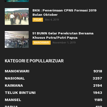
BKN : Penerimaan CPNS Formasi 2019
Bulan Oktober
Mei 4, 2019
PEGAF
51 BUMN Gelar Perekrutan Bersama
Khusus Putra/Putri Papua
November 1, 2019
MANOKWARI
KATEGORI E POPULLARIZUAR
MANOKWARI
9318
NASIONAL
3257
KAIMANA
2194
TELUK BINTUNI
1943
MANSEL
1185
PAPUA
610