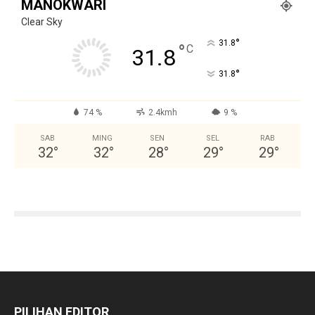
MANOKWARI
Clear Sky
°
31.8
°
C
31.8
°
31.8
74 %
2.4kmh
9 %
SAB
MING
SEN
SEL
RAB
32
°
32
°
28
°
29
°
29
°
PILIHAN EDITOR