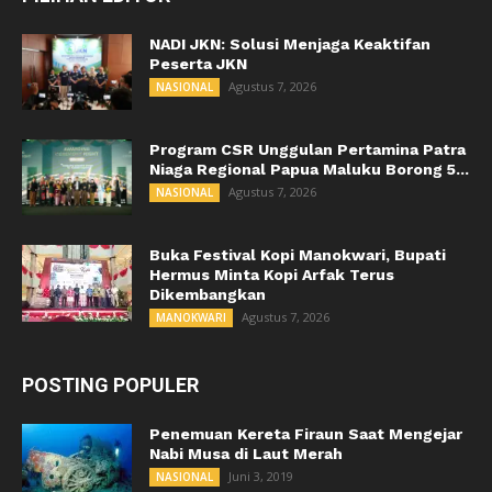
NADI JKN: Solusi Menjaga Keaktifan
Peserta JKN
Agustus 7, 2026
NASIONAL
Program CSR Unggulan Pertamina Patra
Niaga Regional Papua Maluku Borong 5...
Agustus 7, 2026
NASIONAL
Buka Festival Kopi Manokwari, Bupati
Hermus Minta Kopi Arfak Terus
Dikembangkan
Agustus 7, 2026
MANOKWARI
POSTING POPULER
Penemuan Kereta Firaun Saat Mengejar
Nabi Musa di Laut Merah
Juni 3, 2019
NASIONAL